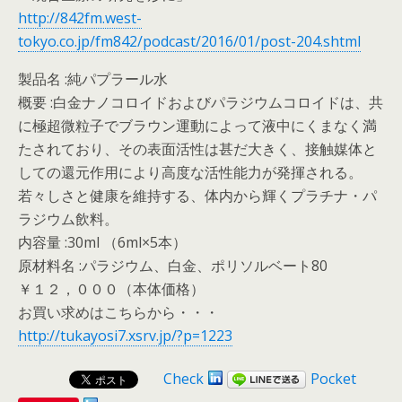
http://842fm.west-
tokyo.co.jp/fm842/podcast/2016/01/post-204.shtml
製品名 :純パプラール水
概要 :白金ナノコロイドおよびパラジウムコロイドは、共
に極超微粒子でブラウン運動によって液中にくまなく満
たされており、その表面活性は甚だ大きく、接触媒体と
しての還元作用により高度な活性能力が発揮される。
若々しさと健康を維持する、体内から輝くプラチナ・パ
ラジウム飲料。
内容量 :30ml （6ml×5本）
原材料名 :パラジウム、白金、ポリソルベート80
￥１２，０００（本体価格）
お買い求めはこちらから・・・
http://tukayosi7.xsrv.jp/?p=1223
Check
Pocket