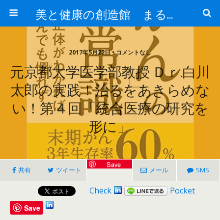
美と健康の創造館 まるとみ薬品 ぐんまの薬屋 芳さんのブログ
2017年5月22日 • コメントなし
元京都大学医学部教授 Ｄｒ.白川
太郎の実践！治るをあきらめな
い！第４回「統合医療の研究を
形に」
Save
共有
ツイート
メール
SMS
Check
Pocket
Save