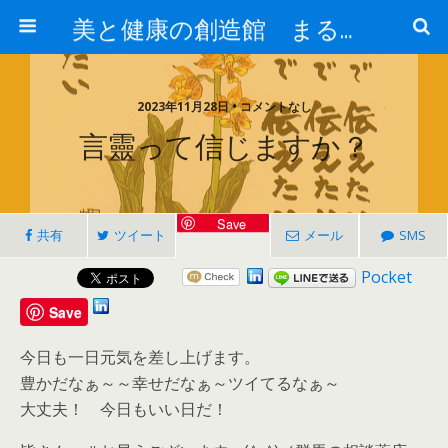
美と健康の創造館 まるとみ薬品 ぐんまの薬屋 芳さんのブログ
2023年11月28日 • コメントなし
言靈って信じますか？
Save
共有
ツイート
メール
SMS
Pocket
Save
今日も一日元気を差し上げます。
豊かだなぁ～～幸せだなぁ～ツイてるなぁ～
大丈夫！ 今日もいい日だ！