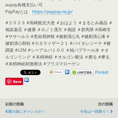
aupay各種支払い可
PayPayとは
https://paypay.ne.jp/
#２０２３ #高崎観光大使 ＃おはよう ＃まるとみ薬品 ＃
相談薬店 ＃健康 ＃ホノミ漢方 ＃相談 ＃群馬県 #高崎市
#ササヘルス #恵命我神散 #健創清心丸 #健創清心液 #
健創清心顆粒 #カタライザー２１ #バイタレジーナ #健
調楽 #LEM #シーアルパ１００ ＃純パプラール水 ＃オ
ルゴンリング ＃末梢神経 ＃オルゴン療法 ＃擦る #摩る
#末梢神経刺激療法 #プラズマローゲン
Pocket
Save
以前の投稿
次の投稿
眼の前にチャンスが！
今生は一回限り！