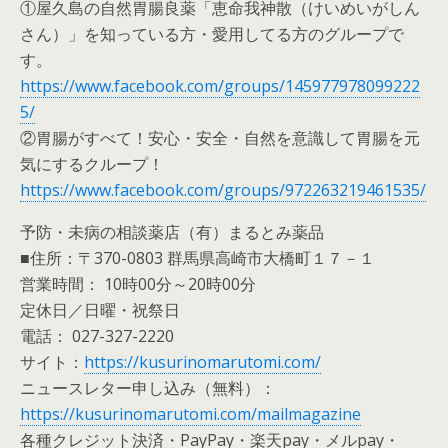
①屋久島の自然胃腸良薬「恵命我神散（けいめいがしん
さん）」を知っている方・愛用してる方のグループで
す。
https://www.facebook.com/groups/145977978099222
5/
②胃腸がすべて！安心・安全・自然を意識して胃腸を元
気にするクループ！
https://www.facebook.com/groups/972263219461535/
予防・未病の相談薬店（有）まるとみ薬品
■住所：〒370-0803 群馬県高崎市大橋町１７－１
営業時間： 10時00分～20時00分
定休日／日曜・祝祭日
電話： 027-327-2220
サイト：
https://kusurinomarutomi.com/
ニュースレター申し込み（無料）：
https://kusurinomarutomi.com/mailmagazine
各種クレジット決済・PayPay・楽天pay・メルpay・