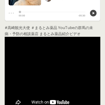
#高崎観光大使 ＃まるとみ薬品 YouTubeの群馬の未
病・予防の相談薬店 まるとみ薬品紹介ビデオ