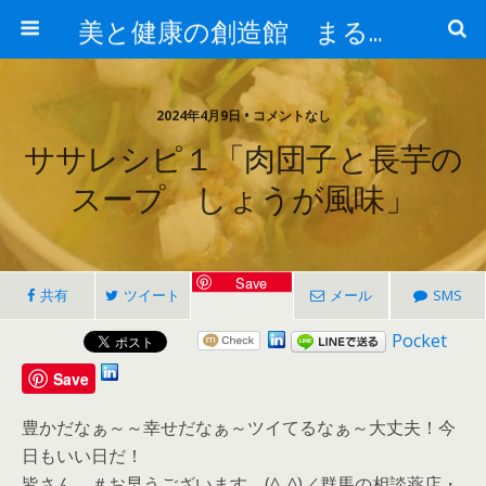
美と健康の創造館 まるとみ薬品 ぐんまの薬屋 芳さんのブログ
2024年4月9日 • コメントなし
ササレシピ１「肉団子と長芋の
スープ しょうが風味」
Save
共有
ツイート
メール
SMS
Pocket
Save
豊かだなぁ～～幸せだなぁ～ツイてるなぁ～大丈夫！今
日もいい日だ！
皆さん ＃お早うございます。(^_^)／群馬の相談薬店・