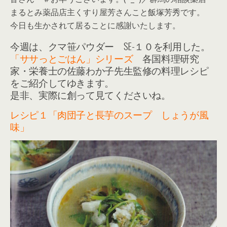
まるとみ薬品店主くすり屋芳さんこと飯塚芳秀です。
今日も生かされて居ることに感謝いたします。
今週は、クマ笹パウダー SE-１０を利用した。
「ササっとごはん」シリーズ
各国料理研究
家・栄養士の佐藤わか子先生監修の料理レシピ
をご紹介してゆきます。
是非、実際に創って見てくださいね。
レシピ１「肉団子と長芋のスープ しょうが風
味」