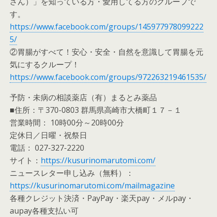
さん）」を知っている方・愛用してる方のグループで
す。
https://www.facebook.com/groups/145977978099222
5/
②胃腸がすべて！安心・安全・自然を意識して胃腸を元
気にするクループ！
https://www.facebook.com/groups/972263219461535/
予防・未病の相談薬店（有）まるとみ薬品
■住所：〒370-0803 群馬県高崎市大橋町１７－１
営業時間： 10時00分～20時00分
定休日／日曜・祝祭日
電話： 027-327-2220
サイト：
https://kusurinomarutomi.com/
ニュースレター申し込み（無料）：
https://kusurinomarutomi.com/mailmagazine
各種クレジット決済・PayPay・楽天pay・メルpay・
aupay各種支払い可