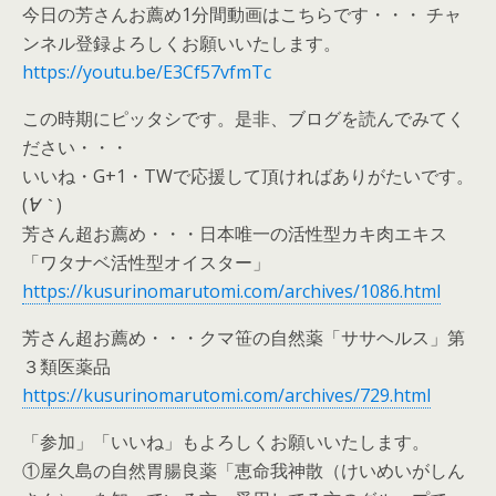
今日の芳さんお薦め1分間動画はこちらです・・・ チャ
ンネル登録よろしくお願いいたします。
https://youtu.be/E3Cf57vfmTc
この時期にピッタシです。是非、ブログを読んでみてく
ださい・・・
いいね・G+1・TWで応援して頂ければありがたいです。
(
´∀｀
)
芳さん超お薦め・・・日本唯一の活性型カキ肉エキス
「ワタナベ活性型オイスター」
https://kusurinomarutomi.com/archives/1086.html
芳さん超お薦め・・・クマ笹の自然薬「ササヘルス」第
３類医薬品
https://kusurinomarutomi.com/archives/729.html
「参加」「いいね」もよろしくお願いいたします。
①屋久島の自然胃腸良薬「恵命我神散（けいめいがしん