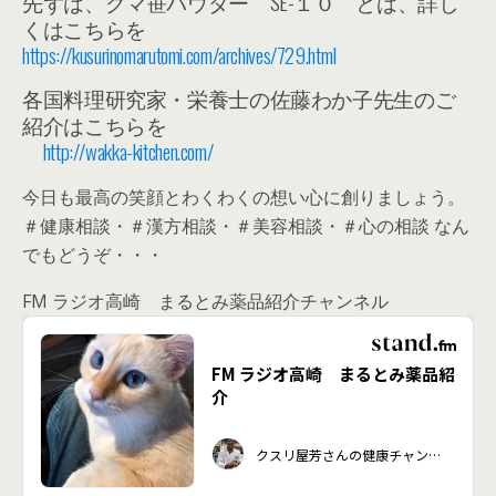
先ずは、クマ笹パウダー SE-１０ とは、詳し
くはこちらを
https://kusurinomarutomi.com/archives/729.html
各国料理研究家・栄養士の佐藤わか子先生のご
紹介はこちらを
http://wakka-kitchen.com/
今日も最高の笑顔とわくわくの想い心に創りましょう。
＃健康相談・＃漢方相談・＃美容相談・＃心の相談 なん
でもどうぞ・・・
FM ラジオ高崎 まるとみ薬品紹介チャンネル