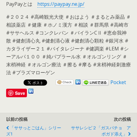
PayPayとは
https://paypay.ne.jp/
#２０２４ #高崎観光大使 ＃おはよう ＃まるとみ薬品 ＃
相談薬店 ＃健康 ＃ホノミ漢方 ＃相談 ＃群馬県 #高崎市
#ササヘルス #コンクレバン ＃バイランCⅡ #恵命我神
散 #健創清心丸 #健創清心液 #健創清心顆粒 #銀河水 #
カタライザー２１ #バイタレジーナ #健調楽 #LEM #シ
ーアルパ１００ ＃純パプラール水 ＃オルゴンリング ＃
末梢神経 ＃オルゴン療法 ＃擦る #摩る #末梢神経刺激療
法 #プラズマローゲン
Pocket
Save
以前の投稿
次の投稿
「ササっとごはん」シリー
ササレシピ２「ガスパチョ ア
ズ1
ボガド添え」