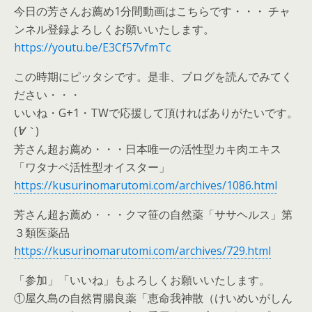
今日の芳さんお薦め1分間動画はこちらです・・・ チャ
ンネル登録よろしくお願いいたします。
https://youtu.be/E3Cf57vfmTc
この時期にピッタシです。是非、ブログを読んでみてく
ださい・・・
いいね・G+1・TWで応援して頂ければありがたいです。
(
´∀｀
)
芳さん超お薦め・・・日本唯一の活性型カキ肉エキス
「ワタナベ活性型オイスター」
https://kusurinomarutomi.com/archives/1086.html
芳さん超お薦め・・・クマ笹の自然薬「ササヘルス」第
３類医薬品
https://kusurinomarutomi.com/archives/729.html
「参加」「いいね」もよろしくお願いいたします。
①屋久島の自然胃腸良薬「恵命我神散（けいめいがしん