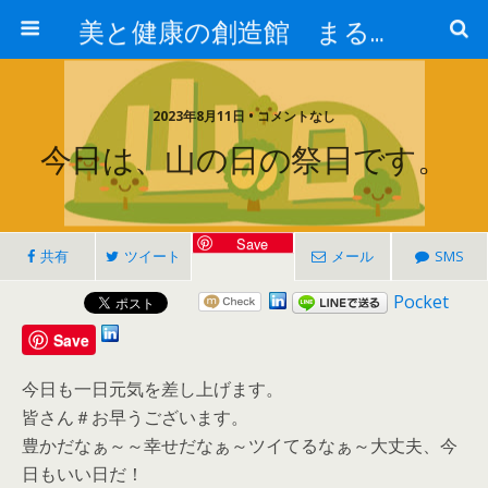
美と健康の創造館 まるとみ薬品 ぐんまの薬屋 芳さんのブログ
2023年8月11日 • コメントなし
今日は、山の日の祭日です。
Save
共有
ツイート
メール
SMS
Pocket
Save
今日も一日元気を差し上げます。
皆さん＃お早うございます。
豊かだなぁ～～幸せだなぁ～ツイてるなぁ～大丈夫、今
日もいい日だ！