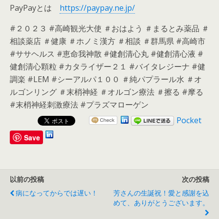
PayPayとは
https://paypay.ne.jp/
#２０２３ #高崎観光大使 ＃おはよう ＃まるとみ薬品 ＃
相談薬店 ＃健康 ＃ホノミ漢方 ＃相談 ＃群馬県 #高崎市
#ササヘルス #恵命我神散 #健創清心丸 #健創清心液 #
健創清心顆粒 #カタライザー２１ #バイタレジーナ #健
調楽 #LEM #シーアルパ１００ ＃純パプラール水 ＃オ
ルゴンリング ＃末梢神経 ＃オルゴン療法 ＃擦る #摩る
#末梢神経刺激療法 #プラズマローゲン
Pocket
Save
以前の投稿
次の投稿
病になってからでは遅い！
芳さんの生誕祝！愛と感謝を込
めて、ありがとうございます。