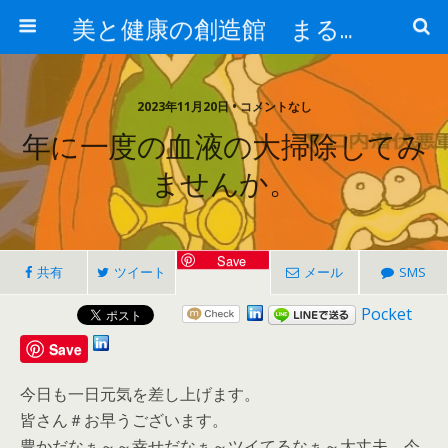
美と健康の創造館 まるとみ薬品 ぐんまの薬屋 芳さんのブログ
2023年11月20日 • コメントなし
年に一度の血液の大掃除してみ
ませんか。
Save
共有
ツイート
メール
SMS
Pocket
Save
今日も一日元気を差し上げます。
皆さん＃お早うございます。
豊かだなぁ～～幸せだなぁ～ツイてるなぁ～大丈夫、今