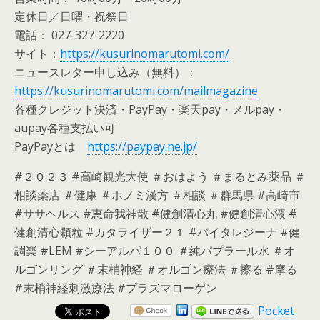
定休日／日曜・祝祭日
電話： 027-327-2220
サイト：
https://kusurinomarutomi.com/
ニュースレター申し込み（無料）：
https://kusurinomarutomi.com/mailmagazine
各種クレジット決済・PayPay・楽天pay・メルpay・
aupay各種支払い可
PayPayとは
https://paypay.ne.jp/
#２０２３ #高崎観光大使 ＃おはよう ＃まるとみ薬品 ＃
相談薬店 ＃健康 ＃ホノミ漢方 ＃相談 ＃群馬県 #高崎市
#ササヘルス #恵命我神散 #健創清心丸 #健創清心液 #
健創清心顆粒 #カタライザー２１ #バイタレジーナ #健
調楽 #LEM #シーアルパ１００ ＃純パプラール水 ＃オ
ルゴンリング ＃末梢神経 ＃オルゴン療法 ＃擦る #摩る
#末梢神経刺激療法 #プラズマローゲン
Pocket