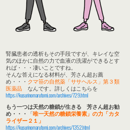
腎臓患者の透析もその手段ですが、キレイな空
気のほかに自然の力で血液の洗濯ができるとす
れば・・・凄いことですね。
そんな答えになる材料が、芳さん超お薦
め・・・
クマ笹の自然薬「ササヘルス」第３類
医薬品
なんです。詳しくはこちらを
https://kusurinomarutomi.com/archives/729.html
もう一つは天然の糖鎖が生きる 芳さん超お勧
め・・・
「
唯一天然の糖鎖栄養素」の力「カタ
ライザー２１」
https://kusurinomarutomi.com/archives/1352.html