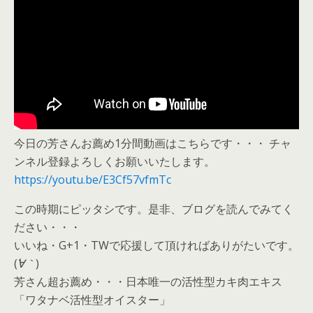
今日の芳さんお薦め1分間動画はこちらです・・・ チャ
ンネル登録よろしくお願いいたします。
https://youtu.be/E3Cf57vfmTc
この時期にピッタシです。是非、ブログを読んでみてく
ださい・・・
いいね・G+1・TWで応援して頂ければありがたいです。
(
´∀｀
)
芳さん超お薦め・・・日本唯一の活性型カキ肉エキス
「ワタナベ活性型オイスター」