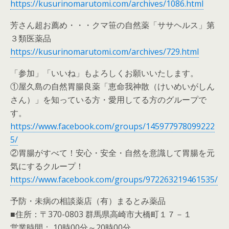
https://kusurinomarutomi.com/archives/1086.html
芳さん超お薦め・・・クマ笹の自然薬「ササヘルス」第
３類医薬品
https://kusurinomarutomi.com/archives/729.html
「参加」「いいね」もよろしくお願いいたします。
①屋久島の自然胃腸良薬「恵命我神散（けいめいがしん
さん）」を知っている方・愛用してる方のグループで
す。
https://www.facebook.com/groups/145977978099222
5/
②胃腸がすべて！安心・安全・自然を意識して胃腸を元
気にするクループ！
https://www.facebook.com/groups/972263219461535/
予防・未病の相談薬店（有）まるとみ薬品
■住所：〒370-0803 群馬県高崎市大橋町１７－１
営業時間： 10時00分～20時00分