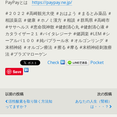
PayPayとは
https://paypay.ne.jp/
#２０２２ #高崎観光大使 ＃おはよう ＃まるとみ薬品 ＃
相談薬店 ＃健康 ＃ホノミ漢方 ＃相談 ＃群馬県 #高崎市
#ササヘルス #恵命我神散 #健創清心丸 #健創清心液 #
カタライザー２１ #バイタレジーナ #健調楽 #LEM #シ
ーアルパ１００ ＃純パプラール水 ＃オルゴンリング ＃
末梢神経 ＃オルゴン療法 ＃擦る #摩る #末梢神経刺激療
法 #プラズマローゲン
Check
Pocket
Save
以前の投稿
次の投稿
活性酸素を取り除く方法知
あなたの人生（腎精）
ってますか？
は・・・？