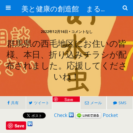
美と健康の創造館 まるとみ薬品 ぐんまの薬屋 芳さんのブログ
2022年12月16日 • コメントなし
群馬県の西毛地区にお住いの皆
様、本日、折り込みチラシが配
布されました。応援してくださ
いね！
Save
共有
ツイート
メール
SMS
Check
Pocket
Save