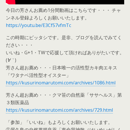
今日の芳さんお薦め1分間動画はこちらです・・・ チャ
ンネル登録よろしくお願いいたします。
https://youtu.be/E3Cf57vfmTc
この時期にピッタシです。是非、ブログを読んでみてく
ださい・・・
いいね・G+1・TWで応援して頂ければありがたいです。
(
´∀｀
)
芳さん超お薦め・・・日本唯一の活性型カキ肉エキス
「ワタナベ活性型オイスター」
https://kusurinomarutomi.com/archives/1086.html
芳さん超お薦め・・・クマ笹の自然薬「ササヘルス」第
３類医薬品
https://kusurinomarutomi.com/archives/729.html
「参加」「いいね」もよろしくお願いいたします。
①屋久島の自然胃腸良薬「恵命我神散（けいめいがしん