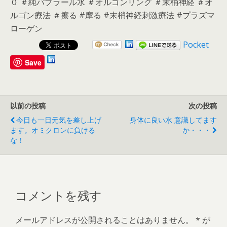
０ ＃純パプラール水 ＃オルゴンリング ＃末梢神経 ＃オ
ルゴン療法 ＃擦る #摩る #末梢神経刺激療法 #プラズマ
ローゲン
Pocket
Save
以前の投稿
次の投稿
今日も一日元気を差し上げ
身体に良い水 意識してます
ます。オミクロンに負ける
か・・・
な！
コメントを残す
メールアドレスが公開されることはありません。
*
が