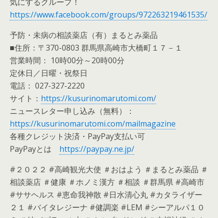
気にするクループ！
https://www.facebook.com/groups/972263219461535/
予防・未病の相談薬店（有）まるとみ薬品
■住所：〒370-0803 群馬県高崎市大橋町１７－１
営業時間： 10時00分～20時00分
定休日／日曜・祝祭日
電話： 027-327-2220
サイト：
https://kusurinomarutomi.com/
ニュースレター申し込み（無料）：
https://kusurinomarutomi.com/mailmagazine
各種クレジット決済・PayPay支払い可
PayPayとは
https://paypay.ne.jp/
#２０２２ #高崎観光大使 ＃おはよう ＃まるとみ薬品 ＃
相談薬店 ＃健康 ＃ホノミ漢方 ＃相談 ＃群馬県 #高崎市
#ササヘルス #恵命我神散 #日水清心丸 #カタライザー
２１ #バイタレジーナ #健調楽 #LEM #シーアルパ１０