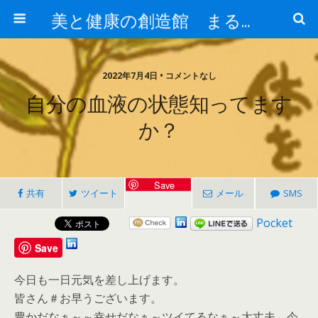
美と健康の創造館 まるとみ薬品 ぐんまの薬屋 芳さんのブログ
2022年7月4日 • コメントなし
自分の血液の状態知ってます
か？
Save
共有
ツイート
メール
SMS
Pocket
Save
今日も一日元気を差し上げます。
皆さん＃お早うございます。
豊かだなぁ～～幸せだなぁ～ツイてるなぁ～大丈夫、今