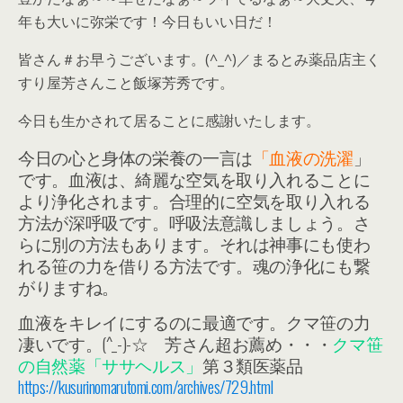
年も大いに弥栄です！今日もいい日だ！
皆さん＃お早うございます。(^_^)／まるとみ薬品店主く
すり屋芳さんこと飯塚芳秀です。
今日も生かされて居ることに感謝いたします。
今日の心と身体の栄養の一言は
「血液の洗濯
」
です。血液は、綺麗な空気を取り入れることに
より浄化されます。合理的に空気を取り入れる
方法が深呼吸です。呼吸法意識しましょう。さ
らに別の方法もあります。それは神事にも使わ
れる笹の力を借りる方法です。魂の浄化にも繋
がりますね。
血液をキレイにするのに最適です。クマ笹の力
凄いです。(^_-)-☆ 芳さん超お薦め・・・
クマ笹
の自然薬「ササヘルス」
第３類医薬品
https://kusurinomarutomi.com/archives/729.html