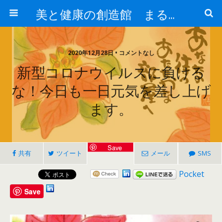
美と健康の創造館 まるとみ薬品 ぐんまの薬屋 芳さんのブログ
2020年12月28日 • コメントなし
新型コロナウイルスに負ける
な！今日も一日元気を差し上げ
ます。
Save
共有
ツイート
メール
SMS
Pocket
Save