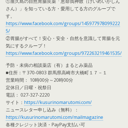
①屋久島の自然胃腸良薬「恵命我神散（けいめいがしん
さん）」を知っている方・愛用してる方のグループで
す。
https://www.facebook.com/groups/145977978099222
5/
②胃腸がすべて！安心・安全・自然を意識して胃腸を元
気にするクループ！
https://www.facebook.com/groups/972263219461535/
予防・未病の相談薬店（有）まるとみ薬品
■住所：〒370-0803 群馬県高崎市大橋町１７－１
営業時間： 10時00分～20時00分
定休日／日曜・祝祭日
電話： 027-327-2220
サイト：
https://kusurinomarutomi.com/
ニュースレター申し込み（無料）：
https://kusurinomarutomi.com/mailmagazine
各種クレジット決済・PayPay支払い可