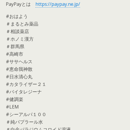
PayPayとは
https://paypay.ne.jp/
#おはよう
＃まるとみ薬品
＃相談薬店
＃ホノミ漢方
＃群馬県
#高崎市
#ササヘルス
#恵命我神散
#日水清心丸
#カタライザー２１
#バイタレジーナ
#健調楽
#LEM
#シーアルパ１００
＃純パプラール水
＃白金パラジウムコロイド溶液