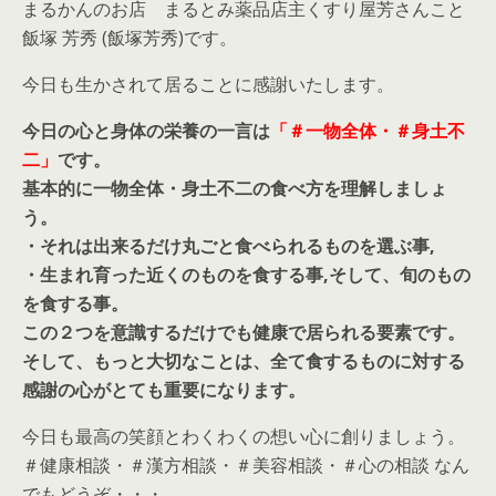
まるかんのお店 まるとみ薬品店主くすり屋芳さんこと
飯塚 芳秀 (飯塚芳秀)です。
今日も生かされて居ることに感謝いたします。
今日の心と身体の栄養の一言は
「＃一物全体・＃身土不
二」
です。
基本的に一物全体・身土不二の食べ方を理解しましょ
う。
・それは出来るだけ丸ごと食べられるものを選ぶ事,
・生まれ育った近くのものを食する事,そして、旬のもの
を食する事。
この２つを意識するだけでも健康で居られる要素です。
そして、もっと大切なことは、全て食するものに対する
感謝の心がとても重要になります。
今日も最高の笑顔とわくわくの想い心に創りましょう。
＃健康相談・＃漢方相談・＃美容相談・＃心の相談 なん
でもどうぞ・・・