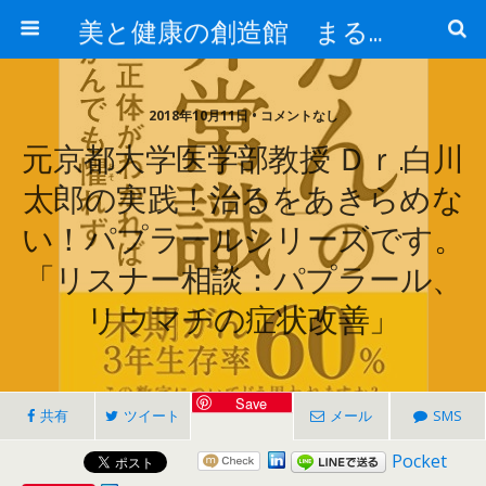
美と健康の創造館 まるとみ薬品 ぐんまの薬屋 芳さんのブログ
2018年10月11日 • コメントなし
元京都大学医学部教授 Ｄｒ.白川
太郎の実践！治るをあきらめな
い！パプラールシリーズです。
「リスナー相談：パプラール、
リウマチの症状改善」
Save
共有
ツイート
メール
SMS
Pocket