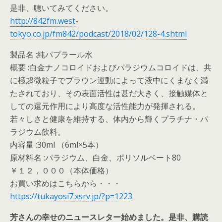
是非、聴いてみてください。
http://842fm.west-
tokyo.co.jp/fm842/podcast/2018/02/128-4.shtml
製品名 :純パプラール水
概要 :白金ナノコロイドおよびパラジウムコロイドは、共
に極超微粒子でブラウン運動によって液中にくまなく満
たされており、その表面活性は甚だ大きく、接触媒体と
しての還元作用により高度な活性能力が発揮される。
若々しさと健康を維持する、体内から輝くプラチナ・パ
ラジウム飲料。
内容量 :30ml （6ml×5本）
原材料名 :パラジウム、白金、ポリソルベート80
￥１２，０００（本体価格）
お買い求めはこちらから・・・
https://tukayosi7.xsrv.jp/?p=1223
芳さんの幸せのニュースレター始めました。是非、購読