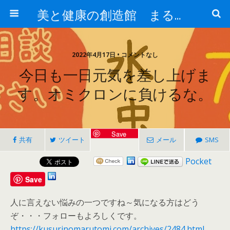
美と健康の創造館 まるとみ薬品 ぐんまの薬屋 芳さんのブログ
2022年4月17日 • コメントなし
今日も一日元気を差し上げま
す。オミクロンに負けるな。
Save
共有
ツイート
メール
SMS
Pocket
Save
人に言えない悩みの一つですね～気になる方はどう
ぞ・・・フォローもよろしくです。
https://kusurinomarutomi.com/archives/2484.html