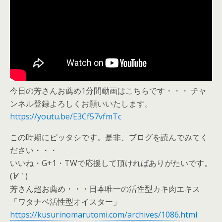
今日の芳さんお薦め1分間動画はこちらです・・・ チャ
ンネル登録よろしくお願いいたします。
https://youtu.be/E3Cf57vfmTc
この時期にピッタシです。是非、ブログを読んでみてく
ださい・・・
いいね・G+1・TWで応援して頂ければありがたいです。
(
´∀｀
)
芳さん超お薦め・・・日本唯一の活性型カキ肉エキス
「ワタナベ活性型オイスター」
https://kusurinomarutomi.com/archives/1086.html