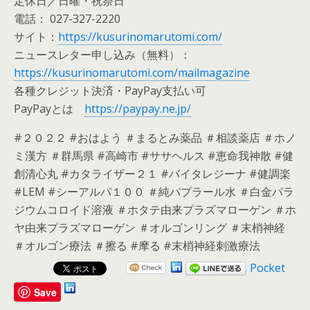
定休日／日曜・祝祭日
電話： 027-327-2220
サイト：
https://kusurinomarutomi.com/
ニュースレター申し込み（無料）：
https://kusurinomarutomi.com/mailmagazine
各種クレジット決済・PayPay支払い可
PayPayとは
https://paypay.ne.jp/
#２０２２ #おはよう ＃まるとみ薬品 ＃相談薬店 ＃ホノ
ミ漢方 ＃群馬県 #高崎市 #ササヘルス #恵命我神散 #健
創清心丸 #カタライザー２１ #バイタレジーナ #健調楽
#LEM #シーアルパ１００ ＃純パプラール水 ＃白金パラ
ジウムコロイド溶液 ＃ホタテ由来プラズマローゲン ＃ホ
ヤ由来プラズマローゲン ＃オルゴンリング ＃末梢神経
＃オルゴン療法 ＃擦る #摩る #末梢神経刺激療法
Pocket
Save