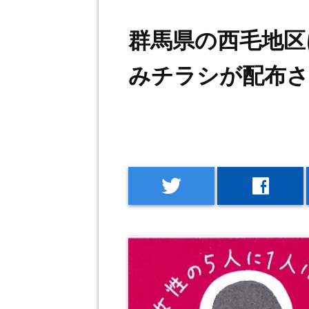
群馬県の西毛地区
みチラシが配布
twitter
facebook