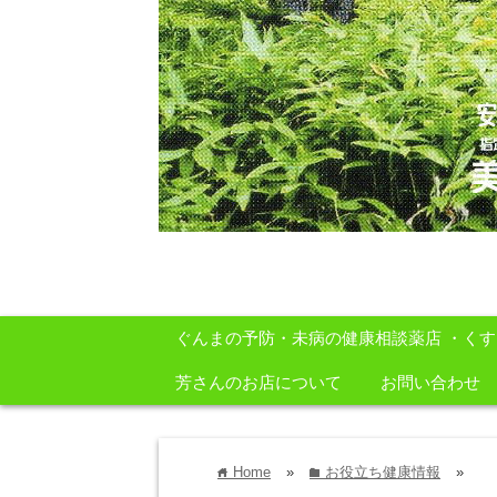
安心・安全・自然をテーマに身体に良いも
ぐんまの予防・未病の健康相談薬店 ・く
芳さんのお店について
お問い合わせ
Home
»
お役立ち健康情報
»
home
folder