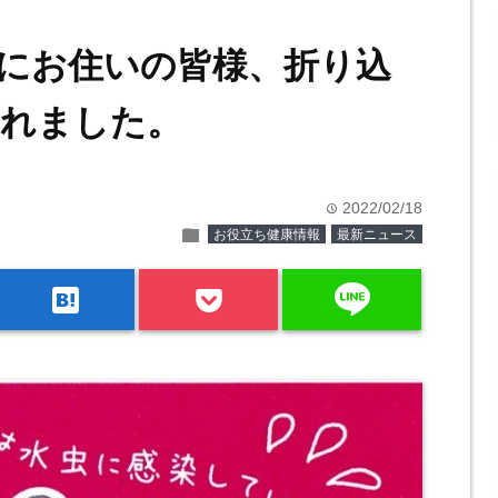
にお住いの皆様、折り込
されました。
2022/02/18
time
folder
お役立ち健康情報
最新ニュース
line
hatenabookmark