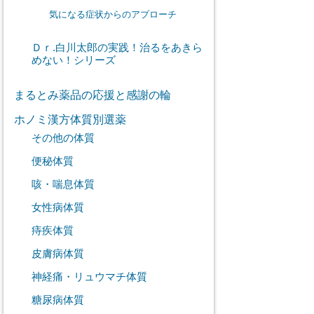
気になる症状からのアプローチ
Ｄｒ.白川太郎の実践！治るをあきら
めない！シリーズ
まるとみ薬品の応援と感謝の輪
ホノミ漢方体質別選薬
その他の体質
便秘体質
咳・喘息体質
女性病体質
痔疾体質
皮膚病体質
神経痛・リュウマチ体質
糖尿病体質