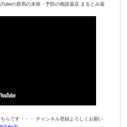
ouTubeの群馬の未病・予防の相談薬店 まるとみ薬
こちらです・・・ チャンネル登録よろしくお願い
Cf57vfmTc