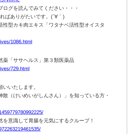
ブログを読んでみてください・・・
ければありがたいです。(
´∀｀
)
活性型カキ肉エキス「ワタナベ活性型オイスタ
ives/1086.html
然薬「ササヘルス」第３類医薬品
ives/729.html
願いいたします。
神散（けいめいがしんさん）」を知っている方・
/1459779780992225/
然を意識して胃腸を元気にするクループ！
/972263219461535/