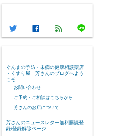
フォローする
line
twitter
facebook
feed
芳さん感謝のご挨拶
ぐんまの予防・未病の健康相談薬店
・くすり屋 芳さんのブログへよう
こそ
お問い合わせ
ご予約・ご相談はこちらから
芳さんのお店について
芳さんのニュースレター無料購読登
録/登録解除ページ