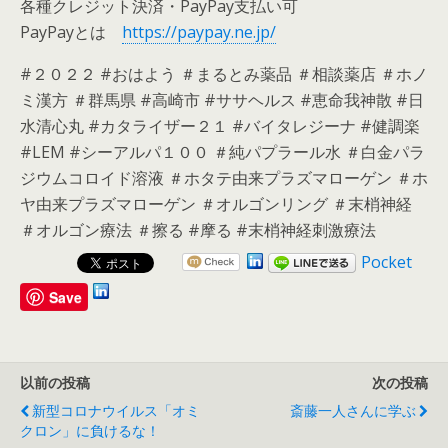
各種クレジット決済・PayPay支払い可
PayPayとは
https://paypay.ne.jp/
#２０２２ #おはよう ＃まるとみ薬品 ＃相談薬店 ＃ホノ
ミ漢方 ＃群馬県 #高崎市 #ササヘルス #恵命我神散 #日
水清心丸 #カタライザー２１ #バイタレジーナ #健調楽
#LEM #シーアルパ１００ ＃純パプラール水 ＃白金パラ
ジウムコロイド溶液 ＃ホタテ由来プラズマローゲン ＃ホ
ヤ由来プラズマローゲン ＃オルゴンリング ＃末梢神経
＃オルゴン療法 ＃擦る #摩る #末梢神経刺激療法
Pocket
Save
以前の投稿
次の投稿
新型コロナウイルス「オミ
斎藤一人さんに学ぶ
クロン」に負けるな！