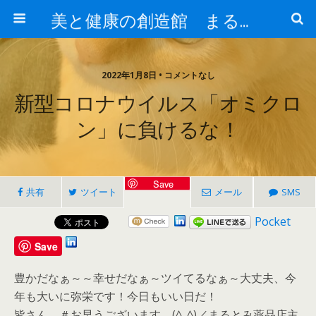
美と健康の創造館 まるとみ薬品 ぐんまの薬屋 芳さんのブログ
2022年1月8日 • コメントなし
新型コロナウイルス「オミクロ
ン」に負けるな！
Save
共有
ツイート
メール
SMS
Pocket
Save
豊かだなぁ～～幸せだなぁ～ツイてるなぁ～大丈夫、今
年も大いに弥栄です！今日もいい日だ！
皆さん ＃お早うございます。(^_^)／まるとみ薬品店主