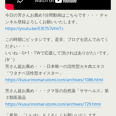
今日の芳さんお薦め1分間動画はこちらです・・・ チャ
ンネル登録よろしくお願いいたします。
https://youtu.be/E3Cf57vfmTc
この時期にピッタシです。是非、ブログを読んでみてく
ださい・・・
いいね・G+1・TWで応援して頂ければありがたいです。
(
´∀｀
)
芳さん超お薦め・・・日本唯一の活性型カキ肉エキス
「ワタナベ活性型オイスター」
https://kusurinomarutomi.com/archives/1086.html
芳さん超お薦め・・・クマ笹の自然薬「ササヘルス」第
３類医薬品
https://kusurinomarutomi.com/archives/729.html
「参加」「いいね」もよろしくお願いいたします。