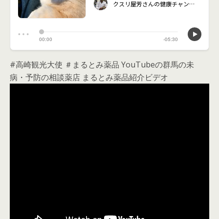
#高崎観光大使 ＃まるとみ薬品 YouTubeの群馬の未
病・予防の相談薬店 まるとみ薬品紹介ビデオ