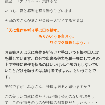
新型コロナウイルスに負けるな！
いつも、愛と感謝を有り難うございます。
今日の芳さんが選んだ斎藤一人ツイてる言葉は 、
「天に豊作を祈り手は田を耕す。
ありがとうを言おう。
ワクワク冒険しよう。」
お百姓さんは天に豊作を祈るけど手はいつも畑や田んぼ
を耕しています。自分で出来る努力を精一杯にして,その
上で神様に豊作を祈るのはいいけれど,努力もしないでい
いことだけを願うのは,怠け者ですよね。ということで
す。
突然ですが、みなさん、神様は居ると思いますか？
この美しい自然に満たされた掛け替えのない地球そし
て、この宇宙そのものが神様の創造物だとしたら・・・