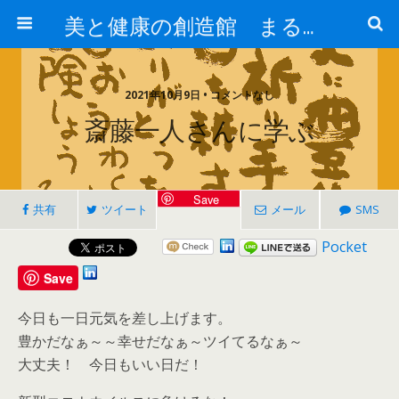
美と健康の創造館 まるとみ薬品 ぐんまの薬屋 芳さんのブログ
2021年10月9日 • コメントなし
斎藤一人さんに学ぶ
Save
共有
ツイート
メール
SMS
Pocket
Save
今日も一日元気を差し上げます。
豊かだなぁ～～幸せだなぁ～ツイてるなぁ～
大丈夫！ 今日もいい日だ！