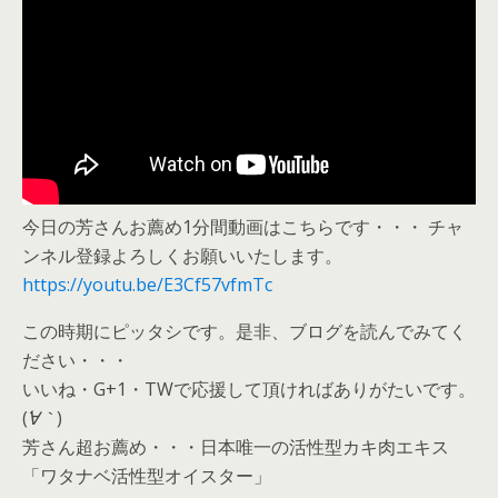
今日の芳さんお薦め1分間動画はこちらです・・・ チャ
ンネル登録よろしくお願いいたします。
https://youtu.be/E3Cf57vfmTc
この時期にピッタシです。是非、ブログを読んでみてく
ださい・・・
いいね・G+1・TWで応援して頂ければありがたいです。
(
´∀｀
)
芳さん超お薦め・・・日本唯一の活性型カキ肉エキス
「ワタナベ活性型オイスター」