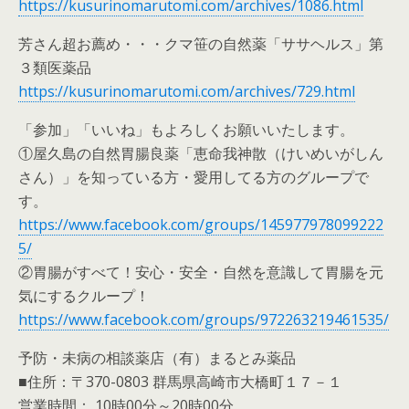
https://kusurinomarutomi.com/archives/1086.html
芳さん超お薦め・・・クマ笹の自然薬「ササヘルス」第
３類医薬品
https://kusurinomarutomi.com/archives/729.html
「参加」「いいね」もよろしくお願いいたします。
①屋久島の自然胃腸良薬「恵命我神散（けいめいがしん
さん）」を知っている方・愛用してる方のグループで
す。
https://www.facebook.com/groups/145977978099222
5/
②胃腸がすべて！安心・安全・自然を意識して胃腸を元
気にするクループ！
https://www.facebook.com/groups/972263219461535/
予防・未病の相談薬店（有）まるとみ薬品
■住所：〒370-0803 群馬県高崎市大橋町１７－１
営業時間： 10時00分～20時00分