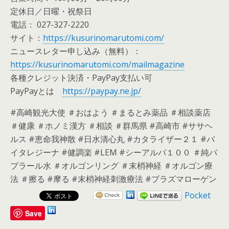
定休日／日曜・祝祭日
電話： 027-327-2220
サイト：
https://kusurinomarutomi.com/
ニュースレター申し込み（無料）：
https://kusurinomarutomi.com/mailmagazine
各種クレジット決済・PayPay支払い可
PayPayとは
https://paypay.ne.jp/
#高崎観光大使 ＃おはよう ＃まるとみ薬品 ＃相談薬店
＃健康 ＃ホノミ漢方 ＃相談 ＃群馬県 #高崎市 #ササヘ
ルス #恵命我神散 #日水清心丸 #カタライザー２１ #バ
イタレジーナ #健調楽 #LEM #シーアルパ１００ ＃純パ
プラール水 ＃オルゴンリング ＃末梢神経 ＃オルゴン療
法 ＃擦る #摩る #末梢神経刺激療法 #プラズマローゲン
Pocket
Save