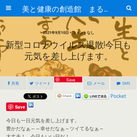
美と健康の創造館 まるとみ薬品 ぐんまの薬屋 芳さんのブログ
2021年9月10日 • コメントなし
新型コロナウイルス退散!今日も
元気を差し上げます。
Save
共有
ツイート
メール
SMS
Pocket
Save
今日も一日元気を差し上げます。
豊かだなぁ～～幸せだなぁ～ツイてるなぁ～
大丈夫！ 今日もいい日だ！