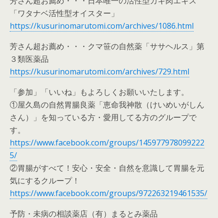
芳さん超お薦め・・・日本唯一の活性型カキ肉エキス
「ワタナベ活性型オイスター」
https://kusurinomarutomi.com/archives/1086.html
芳さん超お薦め・・・クマ笹の自然薬「ササヘルス」第
３類医薬品
https://kusurinomarutomi.com/archives/729.html
「参加」「いいね」もよろしくお願いいたします。
①屋久島の自然胃腸良薬「恵命我神散（けいめいがしん
さん）」を知っている方・愛用してる方のグループで
す。
https://www.facebook.com/groups/145977978099222
5/
②胃腸がすべて！安心・安全・自然を意識して胃腸を元
気にするクループ！
https://www.facebook.com/groups/972263219461535/
予防・未病の相談薬店（有）まるとみ薬品