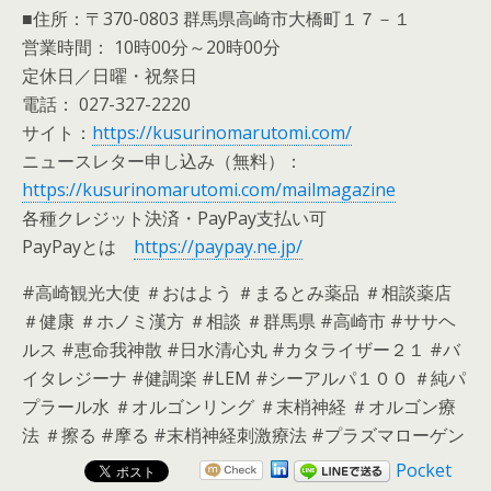
■住所：〒370-0803 群馬県高崎市大橋町１７－１
営業時間： 10時00分～20時00分
定休日／日曜・祝祭日
電話： 027-327-2220
サイト：
https://kusurinomarutomi.com/
ニュースレター申し込み（無料）：
https://kusurinomarutomi.com/mailmagazine
各種クレジット決済・PayPay支払い可
PayPayとは
https://paypay.ne.jp/
#高崎観光大使 ＃おはよう ＃まるとみ薬品 ＃相談薬店
＃健康 ＃ホノミ漢方 ＃相談 ＃群馬県 #高崎市 #ササヘ
ルス #恵命我神散 #日水清心丸 #カタライザー２１ #バ
イタレジーナ #健調楽 #LEM #シーアルパ１００ ＃純パ
プラール水 ＃オルゴンリング ＃末梢神経 ＃オルゴン療
法 ＃擦る #摩る #末梢神経刺激療法 #プラズマローゲン
Pocket