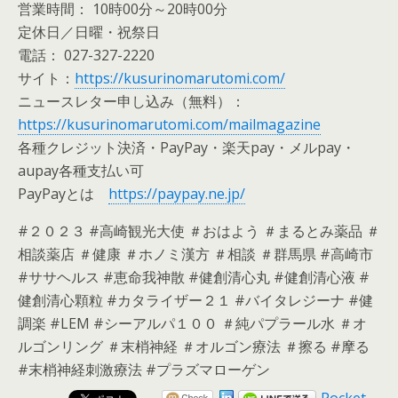
営業時間： 10時00分～20時00分
定休日／日曜・祝祭日
電話： 027-327-2220
サイト：
https://kusurinomarutomi.com/
ニュースレター申し込み（無料）：
https://kusurinomarutomi.com/mailmagazine
各種クレジット決済・PayPay・楽天pay・メルpay・
aupay各種支払い可
PayPayとは
https://paypay.ne.jp/
#２０２３ #高崎観光大使 ＃おはよう ＃まるとみ薬品 ＃
相談薬店 ＃健康 ＃ホノミ漢方 ＃相談 ＃群馬県 #高崎市
#ササヘルス #恵命我神散 #健創清心丸 #健創清心液 #
健創清心顆粒 #カタライザー２１ #バイタレジーナ #健
調楽 #LEM #シーアルパ１００ ＃純パプラール水 ＃オ
ルゴンリング ＃末梢神経 ＃オルゴン療法 ＃擦る #摩る
#末梢神経刺激療法 #プラズマローゲン