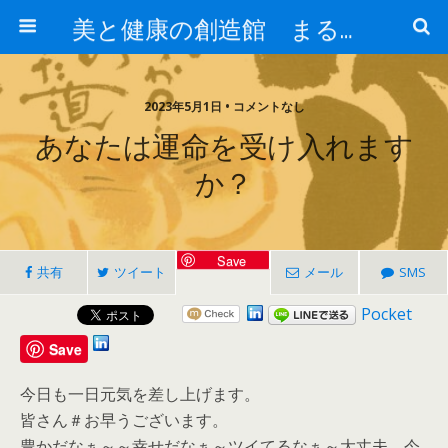
美と健康の創造館 まるとみ薬品 ぐんまの薬屋 芳さんのブログ
2023年5月1日 • コメントなし
あなたは運命を受け入れます
か？
Save
共有
ツイート
メール
SMS
Pocket
Save
今日も一日元気を差し上げます。
皆さん＃お早うございます。
豊かだなぁ～～幸せだなぁ～ツイてるなぁ～大丈夫、今