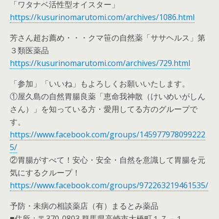
「ワタナベ活性型オイスター」
https://kusurinomarutomi.com/archives/1086.html
芳さん超お薦め・・・クマ笹の自然薬「ササヘルス」第
３類医薬品
https://kusurinomarutomi.com/archives/729.html
「参加」「いいね」もよろしくお願いいたします。
①屋久島の自然胃腸良薬「恵命我神散（けいめいがしん
さん）」を知っている方・愛用してる方のグループで
す。
https://www.facebook.com/groups/145977978099222
5/
②胃腸がすべて！安心・安全・自然を意識して胃腸を元
気にするクループ！
https://www.facebook.com/groups/972263219461535/
予防・未病の相談薬店（有）まるとみ薬品
■住所：〒370-0803 群馬県高崎市大橋町１７－１