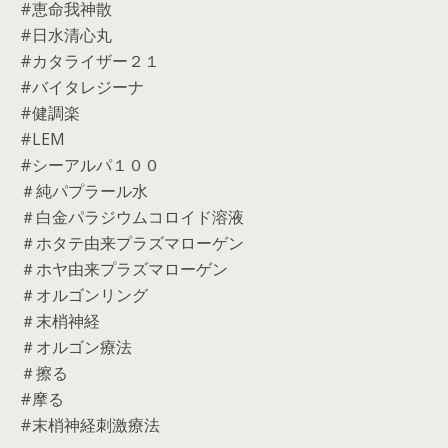
#恵命我神散
#日水清心丸
#カタライザー２１
#バイタレジーナ
#健調楽
#LEM
#シーアルパ１００
＃純パプラール水
＃白金パラジウムコロイド溶液
＃ホタテ由来プラズマローゲン
＃ホヤ由来プラズマローゲン
＃オルゴンリング
＃末梢神経
＃オルゴン療法
＃擦る
#摩る
#末梢神経刺激療法