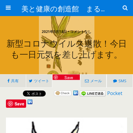
美と健康の創造館 まるとみ薬品 ぐんまの薬屋 芳さんのブログ
2021年5月18日 • コメントなし
新型コロナウイルス退散！今日
も一日元気を差し上げます。
Save
共有
ツイート
メール
SMS
Pocket
Save