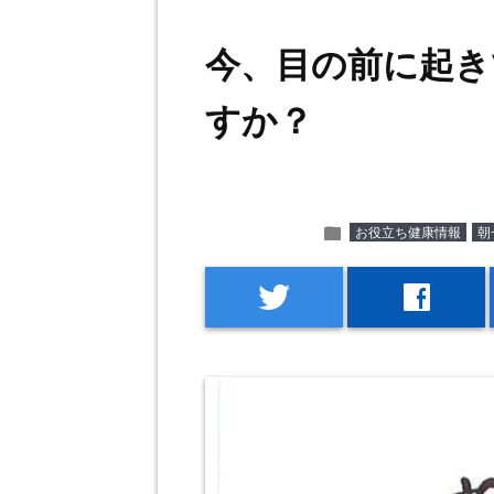
今、目の前に起き
すか？
folder
お役立ち健康情報
朝
twitter
facebook