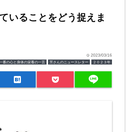
ていることをどう捉えま
2023/03/16
time
一番の心と身体の栄養の一言
芳さんのニュースレター
２０２３年
line
hatenabookmark