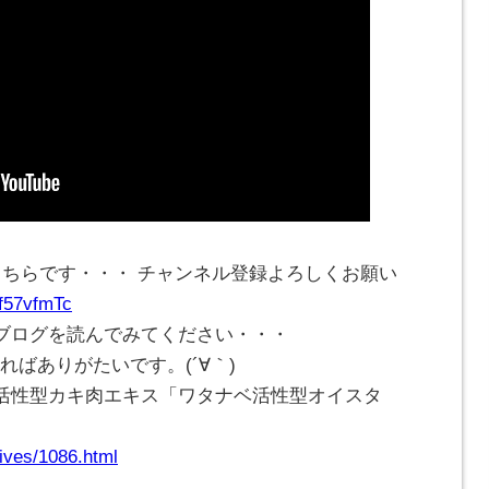
こちらです・・・ チャンネル登録よろしくお願い
Cf57vfmTc
ブログを読んでみてください・・・
ければありがたいです。(
´∀｀
)
活性型カキ肉エキス「ワタナベ活性型オイスタ
ives/1086.html