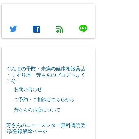
フォローする
line
twitter
facebook
feed
芳さん感謝のご挨拶
ぐんまの予防・未病の健康相談薬店
・くすり屋 芳さんのブログへよう
こそ
お問い合わせ
ご予約・ご相談はこちらから
芳さんのお店について
芳さんのニュースレター無料購読登
録/登録解除ページ