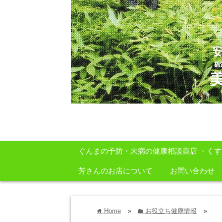
安心・安全・自然をテーマに身体に良いも
ぐんまの予防・未病の健康相談薬店 ・く
芳さんのお店について
お問い合わせ
Home
»
お役立ち健康情報
»
home
folder