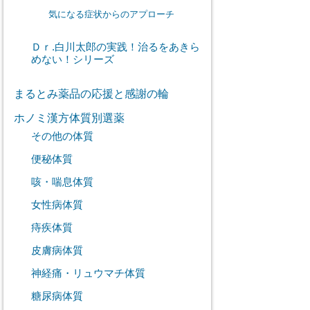
気になる症状からのアプローチ
Ｄｒ.白川太郎の実践！治るをあきら
めない！シリーズ
まるとみ薬品の応援と感謝の輪
ホノミ漢方体質別選薬
その他の体質
便秘体質
咳・喘息体質
女性病体質
痔疾体質
皮膚病体質
神経痛・リュウマチ体質
糖尿病体質