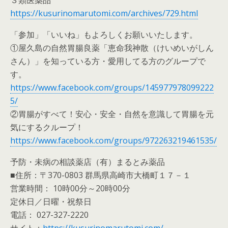
https://kusurinomarutomi.com/archives/729.html
「参加」「いいね」もよろしくお願いいたします。
①屋久島の自然胃腸良薬「恵命我神散（けいめいがしん
さん）」を知っている方・愛用してる方のグループで
す。
https://www.facebook.com/groups/145977978099222
5/
②胃腸がすべて！安心・安全・自然を意識して胃腸を元
気にするクループ！
https://www.facebook.com/groups/972263219461535/
予防・未病の相談薬店（有）まるとみ薬品
■住所：〒370-0803 群馬県高崎市大橋町１７－１
営業時間： 10時00分～20時00分
定休日／日曜・祝祭日
電話： 027-327-2220
サイト：
https://kusurinomarutomi.com/