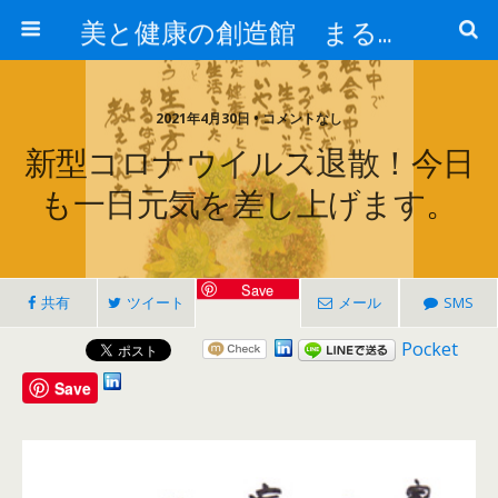
美と健康の創造館 まるとみ薬品 ぐんまの薬屋 芳さんのブログ
2021年4月30日 • コメントなし
新型コロナウイルス退散！今日
も一日元気を差し上げます。
Save
共有
ツイート
メール
SMS
Pocket
Save