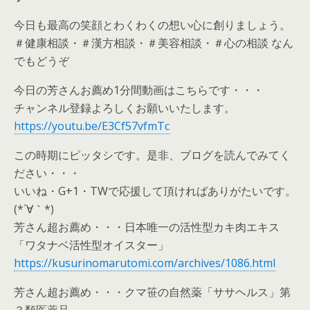
今日も最高の笑顔とわくわくの想い心に創りましょう。
＃健康相談・＃漢方相談・＃美容相談・＃心の相談 なん
でもどうぞ
今日の芳さんお薦め1分間動画はこちらです・・・
チャンネル登録よろしくお願いいたします。
https://youtu.be/E3Cf57vfmTc
この時期にピッタシです。是非、ブログを読んでみてく
ださい・・・
いいね・G+1・TWで応援して頂ければありがたいです。
(*´∀｀*)
芳さん超お薦め・・・日本唯一の活性型カキ肉エキス
「ワタナベ活性型オイスター」
https://kusurinomarutomi.com/archives/1086.html
芳さん超お薦め・・・クマ笹の自然薬「ササヘルス」第
３類医薬品