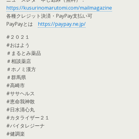
https://kusurinomarutomi.com/mailmagazine
各種クレジット決済・PayPay支払い可
PayPayとは
https://paypay.ne.jp/
#２０２１
#おはよう
＃まるとみ薬品
＃相談薬店
＃ホノミ漢方
＃群馬県
#高崎市
#ササヘルス
#恵命我神散
#日水清心丸
#カタライザー２１
#バイタレジーナ
#健調楽