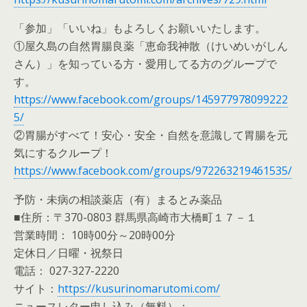
「参加」「いいね」もよろしくお願いいたします。
①屋久島の自然胃腸良薬「恵命我神散（けいめいがしん
さん）」を知っている方・愛用してる方のグループで
す。
https://www.facebook.com/groups/145977978099222
5/
②胃腸がすべて！安心・安全・自然を意識して胃腸を元
気にするクループ！
https://www.facebook.com/groups/972263219461535/
予防・未病の相談薬店（有）まるとみ薬品
■住所：〒370-0803 群馬県高崎市大橋町１７－１
営業時間： 10時00分～20時00分
定休日／日曜・祝祭日
電話： 027-327-2220
サイト：
https://kusurinomarutomi.com/
ニュースレター申し込み（無料）：