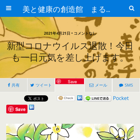
美と健康の創造館 まるとみ薬品 ぐんまの薬屋 芳さんのブログ
2021年4月21日 • コメントなし
新型コロナウイルス退散！今日
も一日元気を差し上げます。
Save
共有
ツイート
メール
SMS
Pocket
Save