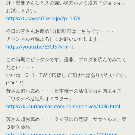
肝・腎要そんなときの強い味方ホノミ漢方「ジョッキ」
お試し下さい。
https://tukayosi7.xsrv.jp/?p=1379
今日の芳さんお薦め1分間動画はこちらです・・・
チャンネル登録よろしくお願いいたします。
https://youtu.be/E3Cf57vfmTc
この時期にピッタシです。是非、ブログを読んでみてく
ださい・・・
いいね・G+1・TWで応援して頂ければありがたいです。
(*´∀｀*)
芳さん超お薦め・・・日本唯一の活性型カキ肉エキス
「ワタナベ活性型オイスター」
https://kusurinomarutomi.com/archives/1086.html
芳さん超お薦め・・・クマ笹の自然薬「ササヘルス」第
３類医薬品
https://kusurinomarutomi.com/archives/729.html