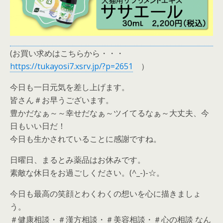
(お買い求めはこちらから・・・
https://tukayosi7.xsrv.jp/?p=2651
）
今日も一日元気を差し上げます。
皆さん＃お早うございます。
豊かだなぁ～～幸せだなぁ～ツイてるなぁ～大丈夫、今
日もいい日だ！
今日も生かされていることに感謝ですね。
日曜日、まるとみ薬品はお休みです。
素敵な休日をお過ごしください。(^_-)-☆。
今日も最高の笑顔とわくわくの想いを心に描きましょ
う。
＃健康相談・＃漢方相談・＃美容相談・＃心の相談 なん