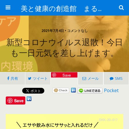
美と健康の創造館 まるとみ薬品 ぐんまの薬屋 芳さんのブログ
2021年7月4日 • コメントなし
新型コロナウイルス退散！今日
も一日元気を差し上げます。
Save
共有
ツイート
メール
SMS
Pocket
Save