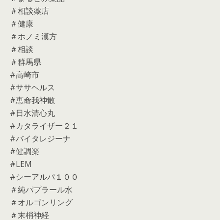
＃相談薬店
＃健康
＃ホノミ漢方
＃相談
＃群馬県
#高崎市
#ササヘルス
#恵命我神散
#日水清心丸
#カタライザー２１
#バイタレジーナ
#健調楽
#LEM
#シーアルパ１００
＃純パプラール水
＃オルゴンリング
＃末梢神経