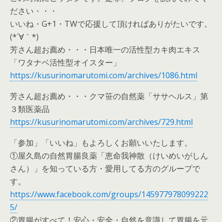
ださい・・・
いいね・G+1・TWで応援して頂ければありがたいです。
(*´∀｀*)
芳さん超お薦め・・・日本唯一の活性型カキ肉エキス
「ワタナベ活性型オイスター」
https://kusurinomarutomi.com/archives/1086.html
芳さん超お薦め・・・クマ笹の自然薬「ササヘルス」第
３類医薬品
https://kusurinomarutomi.com/archives/729.html
「参加」「いいね」もよろしくお願いいたします。
①屋久島の自然胃腸良薬「恵命我神散（けいめいがしん
さん）」を知っている方・愛用してる方のグループで
す。
https://www.facebook.com/groups/145977978099222
5/
②胃腸がすべて！安心・安全・自然を意識して胃腸を元