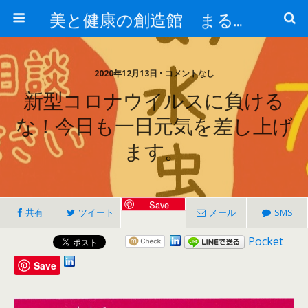
美と健康の創造館 まるとみ薬品 ぐんまの薬屋 芳さんのブログ
2020年12月13日 • コメントなし
新型コロナウイルスに負ける
な！今日も一日元気を差し上げ
ます。
Save
共有
ツイート
メール
SMS
Pocket
Save