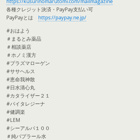
https://kusurinomarutomi.com/mailmagazine
各種クレジット決済・PayPay支払い可
PayPayとは
https://paypay.ne.jp/
#おはよう
＃まるとみ薬品
＃相談薬店
＃ホノミ漢方
#プラズマローゲン
#ササヘルス
#恵命我神散
#日水清心丸
#カタライザー２１
#バイタレジーナ
#健調楽
#LEM
#シーアルパ１００
＃純パプラール水