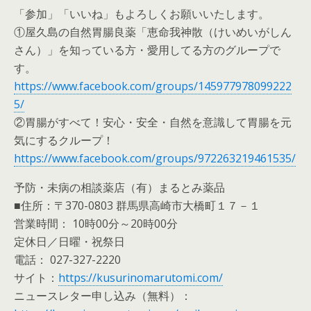
「参加」「いいね」もよろしくお願いいたします。
①屋久島の自然胃腸良薬「恵命我神散（けいめいがしん
さん）」を知っている方・愛用してる方のグループで
す。
https://www.facebook.com/groups/145977978099222
5/
②胃腸がすべて！安心・安全・自然を意識して胃腸を元
気にするクループ！
https://www.facebook.com/groups/972263219461535/
予防・未病の相談薬店（有）まるとみ薬品
■住所：〒370-0803 群馬県高崎市大橋町１７－１
営業時間： 10時00分～20時00分
定休日／日曜・祝祭日
電話： 027-327-2220
サイト：
https://kusurinomarutomi.com/
ニュースレター申し込み（無料）：