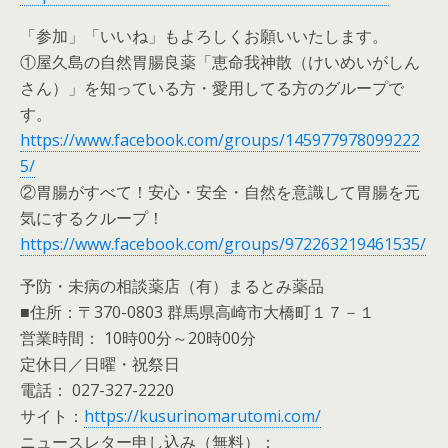
「参加」「いいね」もよろしくお願いいたします。
①屋久島の自然胃腸良薬「恵命我神散（けいめいがしん
さん）」を知っている方・愛用してる方のグループで
す。
https://www.facebook.com/groups/145977978099222
5/
②胃腸がすべて！安心・安全・自然を意識して胃腸を元
気にするクループ！
https://www.facebook.com/groups/972263219461535/
予防・未病の相談薬店（有）まるとみ薬品
■住所：〒370-0803 群馬県高崎市大橋町１７－１
営業時間： 10時00分～20時00分
定休日／日曜・祝祭日
電話： 027-327-2220
サイト：
https://kusurinomarutomi.com/
ニュースレター申し込み（無料）：