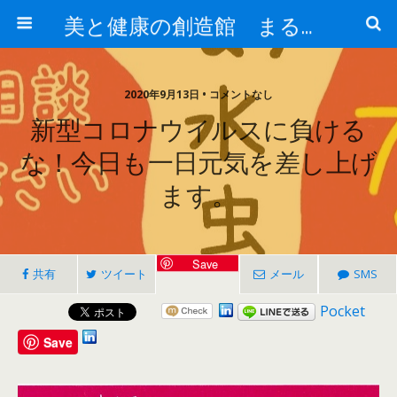
美と健康の創造館 まるとみ薬品 ぐんまの薬屋 芳さんのブログ
2020年9月13日 • コメントなし
新型コロナウイルスに負ける
な！今日も一日元気を差し上げ
ます。
Save
共有
ツイート
メール
SMS
Pocket
Save