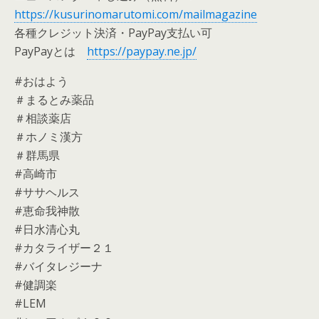
https://kusurinomarutomi.com/mailmagazine
各種クレジット決済・PayPay支払い可
PayPayとは
https://paypay.ne.jp/
#おはよう
＃まるとみ薬品
＃相談薬店
＃ホノミ漢方
＃群馬県
#高崎市
#ササヘルス
#恵命我神散
#日水清心丸
#カタライザー２１
#バイタレジーナ
#健調楽
#LEM