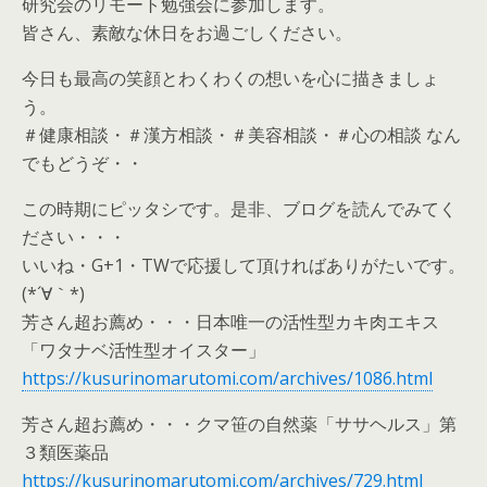
研究会のリモート勉強会に参加します。
皆さん、素敵な休日をお過ごしください。
今日も最高の笑顔とわくわくの想いを心に描きましょ
う。
＃健康相談・＃漢方相談・＃美容相談・＃心の相談 なん
でもどうぞ・・
この時期にピッタシです。是非、ブログを読んでみてく
ださい・・・
いいね・G+1・TWで応援して頂ければありがたいです。
(*´∀｀*)
芳さん超お薦め・・・日本唯一の活性型カキ肉エキス
「ワタナベ活性型オイスター」
https://kusurinomarutomi.com/archives/1086.html
芳さん超お薦め・・・クマ笹の自然薬「ササヘルス」第
３類医薬品
https://kusurinomarutomi.com/archives/729.html