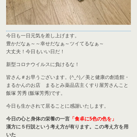
今日も一日元気を差し上げます。
豊かだなぁ～～幸せだなぁ～ツイてるなぁ～
大丈夫！今日もいい日だ！
新型コロナウイルスに負けるな！
皆さん＃お早うございます。(^_^)／美と健康の創造館・
まるかんのお店 まるとみ薬品店主くすり屋芳さんこと
飯塚 芳秀 (飯塚芳秀)です。
今日も生かされて居ることに感謝いたします。
今日の心と身体の栄養の一言
「食卓に5色の色を」
漢方に５行説という考え方が有ります。この考え方を用
いた