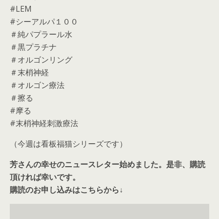
#LEM
#シーアルパ１００
＃純パプラール水
＃黒プラチナ
＃オルゴンリング
＃末梢神経
＃オルゴン療法
＃擦る
#摩る
#末梢神経刺激療法
（今週は看板福猫シリーズです）
芳さんの幸せのニュースレター始めました。是非、購読
頂ければ幸いです。
購読のお申し込みはこちらから↓