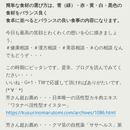
簡単な食材の選び方は、青（緑）・赤・黄・白・黒色の
食材をバランス良く
食卓に並べるとバランスの良い食事の内容になります。
今日も最高の笑顔とわくわくの想いを心に描きましょ
う。
＃健康相談・＃漢方相談・＃美容相談・＃心の相談 なん
でもどうぞ・・・
この時期にピッタシです。是非、ブログを読んでみてく
ださい・・・
いいね・G+1・TWで応援して頂ければありがたいです。
(*´∀｀*)
芳さん超お薦め・・・日本唯一の活性型カキ肉エキス
「ワタナベ活性型オイスター」
https://kusurinomarutomi.com/archives/1086.html
芳さん超お薦め・・・クマ笹の自然薬「ササヘルス」第