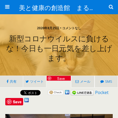
美と健康の創造館 まるとみ薬品 ぐんまの薬屋 芳さんのブログ
2020年8月25日 • コメントなし
新型コロナウイルスに負ける
な！今日も一日元気を差し上げ
ます。
Save
共有
ツイート
メール
SMS
Pocket
Save