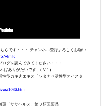
こちらです・・・ チャンネル登録よろしくお願い
Cf57vfmTc
ブログを読んでみてください・・・
ければありがたいです。(
´∀｀
)
活性型カキ肉エキス「ワタナベ活性型オイスタ
ives/1086.html
然薬「ササヘルス」第３類医薬品