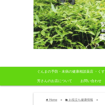
安心・安全・自然をテーマに身体に良いも
ぐんまの予防・未病の健康相談薬店 ・く
芳さんのお店について
お問い合わせ
Home
»
お役立ち健康情報
»
home
folder