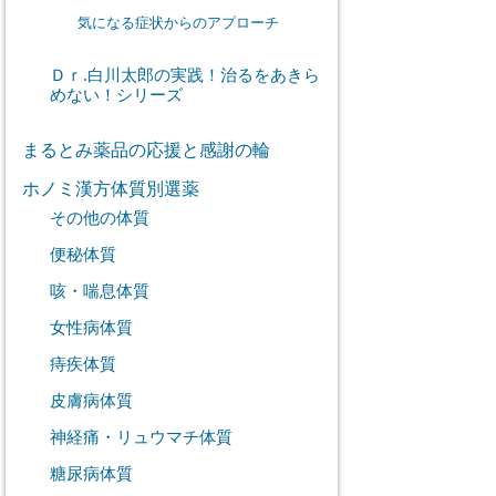
気になる症状からのアプローチ
Ｄｒ.白川太郎の実践！治るをあきら
めない！シリーズ
まるとみ薬品の応援と感謝の輪
ホノミ漢方体質別選薬
その他の体質
便秘体質
咳・喘息体質
女性病体質
痔疾体質
皮膚病体質
神経痛・リュウマチ体質
糖尿病体質