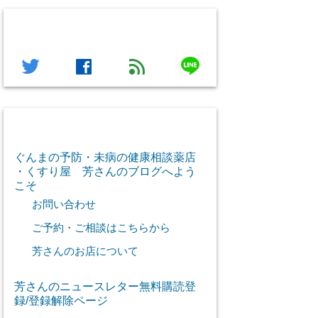
フォローする
line
twitter
facebook
feed
芳さん感謝のご挨拶
ぐんまの予防・未病の健康相談薬店
・くすり屋 芳さんのブログへよう
こそ
お問い合わせ
ご予約・ご相談はこちらから
芳さんのお店について
芳さんのニュースレター無料購読登
録/登録解除ページ