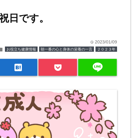
祝日です。
2023/01/09
time
older
お役立ち健康情報
朝一番の心と身体の栄養の一言
２０２３年
line
hatenabookmark