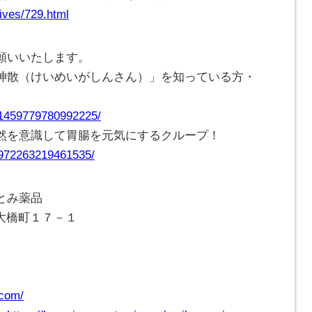
ives/729.html
願いいたします。
神散（けいめいがしんさん）」を知っている方・
/1459779780992225/
然を意識して胃腸を元気にするクループ！
/972263219461535/
とみ薬品
崎市大橋町１７－１
.com/