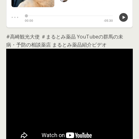
#高崎観光大使 ＃まるとみ薬品 YouTubeの群馬の未
病・予防の相談薬店 まるとみ薬品紹介ビデオ