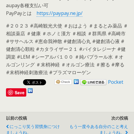
aupay各種支払い可
PayPayとは
https://paypay.ne.jp/
#２０２３ #高崎観光大使 ＃おはよう ＃まるとみ薬品 ＃
相談薬店 ＃健康 ＃ホノミ漢方 ＃相談 ＃群馬県 #高崎市
#ササヘルス #恵命我神散 #健創清心丸 #健創清心液 #
健創清心顆粒 #カタライザー２１ #バイタレジーナ #健
調楽 #LEM #シーアルパ１００ ＃純パプラール水 ＃オ
ルゴンリング ＃末梢神経 ＃オルゴン療法 ＃擦る #摩る
#末梢神経刺激療法 #プラズマローゲン
Pocket
Save
以前の投稿
次の投稿
にっこり笑う習慣身につけ
もう一度今ある自分のこと考え
ましょうね。
ましょうね。