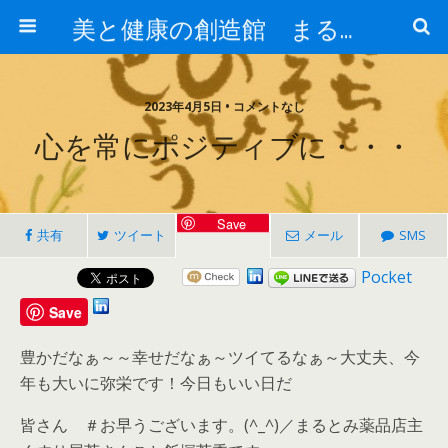
美と健康の創造館 まるとみ薬品 ぐんまの薬屋 芳さんのブログ
2023年4月5日 • コメントなし
心を常にポジティブに・・・
Save
共有
ツイート
メール
SMS
Pocket
Save
豊かだなぁ～～幸せだなぁ～ツイてるなぁ～大丈夫、今
年も大いに弥栄です！今日もいい日だ
皆さん ＃お早うございます。(^_^)／まるとみ薬品店主