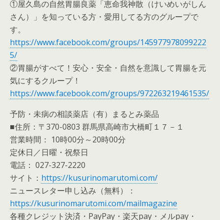
①屋久島の自然胃腸良薬「恵命我神散（けいめいがしん
さん）」を知っている方・愛用してる方のグループで
す。
https://www.facebook.com/groups/145977978099222
5/
②胃腸がすべて！安心・安全・自然を意識して胃腸を元
気にするクループ！
https://www.facebook.com/groups/972263219461535/
予防・未病の相談薬店（有）まるとみ薬品
■住所：〒370-0803 群馬県高崎市大橋町１７－１
営業時間： 10時00分～20時00分
定休日／日曜・祝祭日
電話： 027-327-2220
サイト：
https://kusurinomarutomi.com/
ニュースレター申し込み（無料）：
https://kusurinomarutomi.com/mailmagazine
各種クレジット決済・PayPay・楽天pay・メルpay・