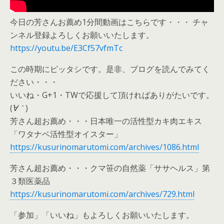
今日の芳さんお薦め1分間動画はこちらです・・・ チャ
ンネル登録よろしくお願いいたします。
https://youtu.be/E3Cf57vfmTc
この時期にピッタシです。是非、ブログを読んでみてく
ださい・・・
いいね・G+1・TWで応援して頂ければありがたいです。
(
´∀｀
)
芳さん超お薦め・・・日本唯一の活性型カキ肉エキス
「ワタナベ活性型オイスター」
https://kusurinomarutomi.com/archives/1086.html
芳さん超お薦め・・・クマ笹の自然薬「ササヘルス」第
３類医薬品
https://kusurinomarutomi.com/archives/729.html
「参加」「いいね」もよろしくお願いいたします。