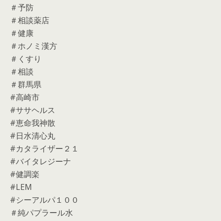
＃予防
＃相談薬店
＃健康
＃ホノミ漢方
＃くすり
＃相談
＃群馬県
#高崎市
#ササヘルス
#恵命我神散
#日水清心丸
#カタライザー２１
#バイタレジーナ
#健調楽
#LEM
#シーアルパ１００
＃純パプラール水