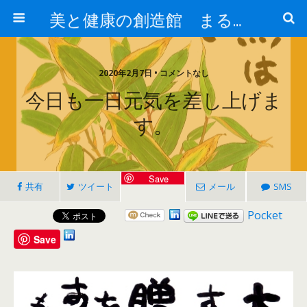
美と健康の創造館 まるとみ薬品 ぐんまの薬屋 芳さんのブログ
2020年2月7日 • コメントなし
今日も一日元気を差し上げま
す。
Save
共有
ツイート
メール
SMS
Pocket
Save