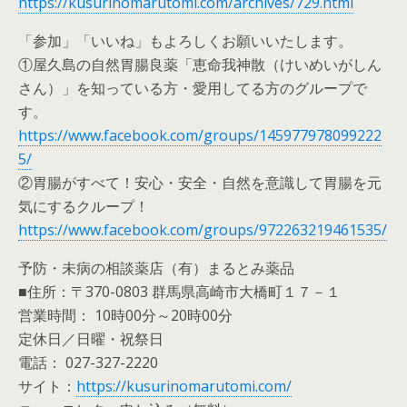
https://kusurinomarutomi.com/archives/729.html
「参加」「いいね」もよろしくお願いいたします。
①屋久島の自然胃腸良薬「恵命我神散（けいめいがしん
さん）」を知っている方・愛用してる方のグループで
す。
https://www.facebook.com/groups/145977978099222
5/
②胃腸がすべて！安心・安全・自然を意識して胃腸を元
気にするクループ！
https://www.facebook.com/groups/972263219461535/
予防・未病の相談薬店（有）まるとみ薬品
■住所：〒370-0803 群馬県高崎市大橋町１７－１
営業時間： 10時00分～20時00分
定休日／日曜・祝祭日
電話： 027-327-2220
サイト：
https://kusurinomarutomi.com/