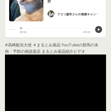
#高崎観光大使 ＃まるとみ薬品 YouTubeの群馬の未
病・予防の相談薬店 まるとみ薬品紹介ビデオ