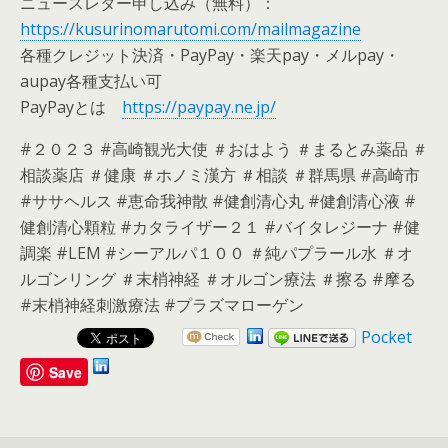
ニュースレター申し込み（無料）：
https://kusurinomarutomi.com/mailmagazine
各種クレジット決済・PayPay・楽天pay・メルpay・
aupay各種支払い可
PayPayとは
https://paypay.ne.jp/
#２０２３ #高崎観光大使 ＃おはよう ＃まるとみ薬品 ＃
相談薬店 ＃健康 ＃ホノミ漢方 ＃相談 ＃群馬県 #高崎市
#ササヘルス #恵命我神散 #健創清心丸 #健創清心液 #
健創清心顆粒 #カタライザー２１ #バイタレジーナ #健
調楽 #LEM #シーアルパ１００ ＃純パプラール水 ＃オ
ルゴンリング ＃末梢神経 ＃オルゴン療法 ＃擦る #摩る
#末梢神経刺激療法 #プラズマローゲン
Pocket
Save