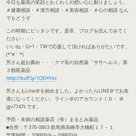
今日も最高の笑顔とわくわくの想い心に創りましょう。
＃健康相談・＃漢方相談・＃美容相談・＃心の相談 なん
でもどうぞ
この時期にピッタシです。是非、ブログを読んでみてく
ださい・・・
いいね・G+1・TWで応援して頂ければありがたいです。
(*´∀｀*)
芳さん超お薦め・・・クマ笹の自然薬「ササヘルス」第
３類医薬品
http://buff.ly/1QEHYez
芳さんもLine＠を始めました。よかったらLINE＠でお友
達になってください。ライン＠のアカウントＩＤ： ＠
jgv7747t です。
予防・未病の相談薬店（有）まるとみ薬品
■住所：〒370-0803 群馬県高崎市大橋町１７－１
営業時間： 10時00分～20時00分