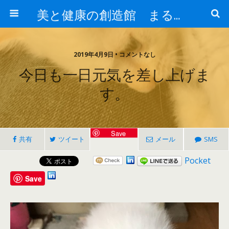
美と健康の創造館 まるとみ薬品 ぐんまの薬屋 芳さんのブログ
2019年4月9日 • コメントなし
今日も一日元気を差し上げま
す。
Save
共有
ツイート
メール
SMS
Pocket
Save