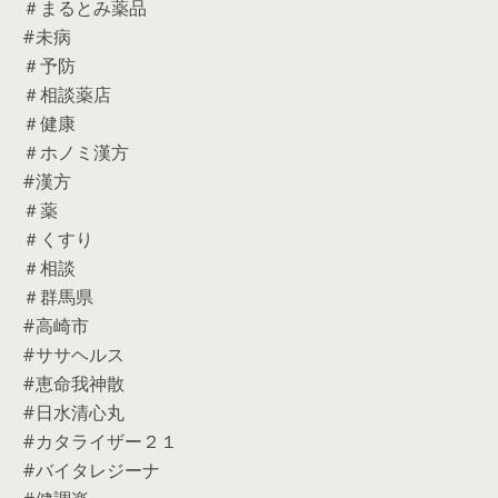
＃まるとみ薬品
#未病
＃予防
＃相談薬店
＃健康
＃ホノミ漢方
#漢方
＃薬
＃くすり
＃相談
＃群馬県
#高崎市
#ササヘルス
#恵命我神散
#日水清心丸
#カタライザー２１
#バイタレジーナ