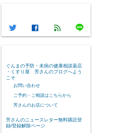
フォローする
line
twitter
facebook
feed
芳さん感謝のご挨拶
ぐんまの予防・未病の健康相談薬店
・くすり屋 芳さんのブログへよう
こそ
お問い合わせ
ご予約・ご相談はこちらから
芳さんのお店について
芳さんのニュースレター無料購読登
録/登録解除ページ