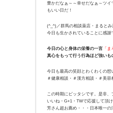
豊かだなぁ～～幸せだなぁ～ツイ
もいい日だ！
(^_^)／群馬の相談薬店・まる
今日も生かされていることに感謝
今日の心と身体の栄養の一言
「ま
真心をもって行う行為ほど強いも
今日も最高の笑顔とわくわくの想
＃健康相談・＃漢方相談・＃美容
この時期にピッタシです。是非、
いいね・G+1・TWで応援して頂けれ
芳さん超お薦め・・・日本唯一の