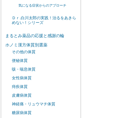
気になる症状からのアプローチ
Ｄｒ.白川太郎の実践！治るをあきら
めない！シリーズ
まるとみ薬品の応援と感謝の輪
ホノミ漢方体質別選薬
その他の体質
便秘体質
咳・喘息体質
女性病体質
痔疾体質
皮膚病体質
神経痛・リュウマチ体質
糖尿病体質