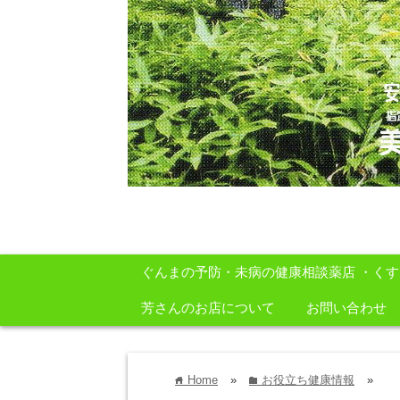
安心・安全・自然をテーマに身体に良いも
ぐんまの予防・未病の健康相談薬店 ・く
芳さんのお店について
お問い合わせ
Home
»
お役立ち健康情報
»
home
folder