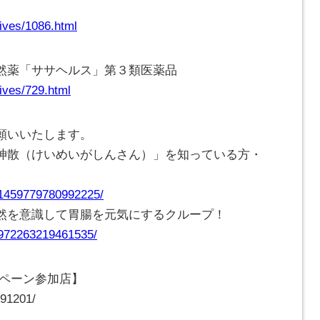
ives/1086.html
然薬「ササヘルス」第３類医薬品
ives/729.html
願いいたします。
神散（けいめいがしんさん）」を知っている方・
/1459779780992225/
然を意識して胃腸を元気にするクループ！
/972263219461535/
ンペーン参加店】
191201/