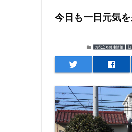
今日も一日元気を
folder
お役立ち健康情報
朝
twitter
facebook