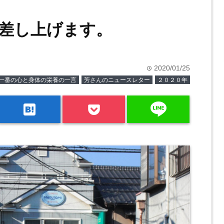
差し上げます。
2020/01/25
time
一番の心と身体の栄養の一言
芳さんのニュースレター
２０２０年
line
hatenabookmark