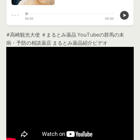
#高崎観光大使 ＃まるとみ薬品 YouTubeの群馬の未
病・予防の相談薬店 まるとみ薬品紹介ビデオ