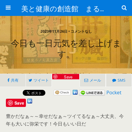
美と健康の創造館 まるとみ薬品 ぐんまの薬屋 芳さんのブログ
2023年11月26日 • コメントなし
今日も一日元気を差し上げま
す。
Save
共有
ツイート
メール
SMS
Pocket
Save
豊かだなぁ～～幸せだなぁ～ツイてるなぁ～大丈夫、今
年も大いに弥栄です！今日もいい日だ