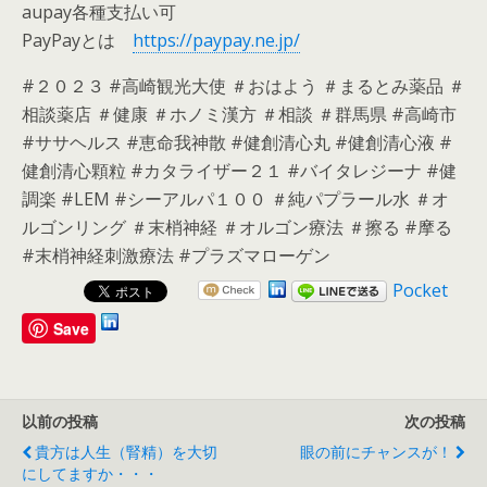
aupay各種支払い可
PayPayとは
https://paypay.ne.jp/
#２０２３ #高崎観光大使 ＃おはよう ＃まるとみ薬品 ＃
相談薬店 ＃健康 ＃ホノミ漢方 ＃相談 ＃群馬県 #高崎市
#ササヘルス #恵命我神散 #健創清心丸 #健創清心液 #
健創清心顆粒 #カタライザー２１ #バイタレジーナ #健
調楽 #LEM #シーアルパ１００ ＃純パプラール水 ＃オ
ルゴンリング ＃末梢神経 ＃オルゴン療法 ＃擦る #摩る
#末梢神経刺激療法 #プラズマローゲン
Pocket
Save
以前の投稿
次の投稿
貴方は人生（腎精）を大切
眼の前にチャンスが！
にしてますか・・・