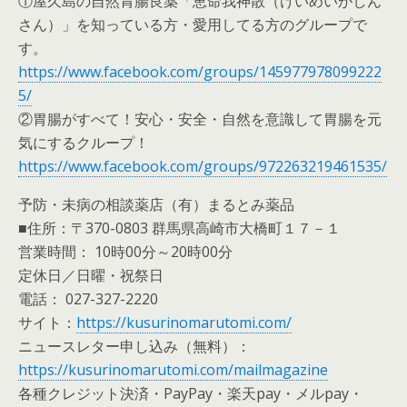
①屋久島の自然胃腸良薬「恵命我神散（けいめいがしん
さん）」を知っている方・愛用してる方のグループで
す。
https://www.facebook.com/groups/145977978099222
5/
②胃腸がすべて！安心・安全・自然を意識して胃腸を元
気にするクループ！
https://www.facebook.com/groups/972263219461535/
予防・未病の相談薬店（有）まるとみ薬品
■住所：〒370-0803 群馬県高崎市大橋町１７－１
営業時間： 10時00分～20時00分
定休日／日曜・祝祭日
電話： 027-327-2220
サイト：
https://kusurinomarutomi.com/
ニュースレター申し込み（無料）：
https://kusurinomarutomi.com/mailmagazine
各種クレジット決済・PayPay・楽天pay・メルpay・