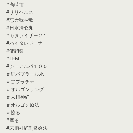
#高崎市
#ササヘルス
#恵命我神散
#日水清心丸
#カタライザー２１
#バイタレジーナ
#健調楽
#LEM
#シーアルパ１００
＃純パプラール水
＃黒プラチナ
＃オルゴンリング
＃末梢神経
＃オルゴン療法
＃擦る
#摩る
#末梢神経刺激療法