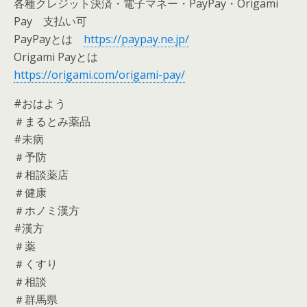
各種クレジット決済・電子マネー・PayPay・Origami
Pay 支払い可
PayPayとは
https://paypay.ne.jp/
Origami Payとは
https://origami.com/origami-pay/
#おはよう
＃まるとみ薬品
#未病
＃予防
＃相談薬店
＃健康
＃ホノミ漢方
#漢方
＃薬
＃くすり
＃相談
＃群馬県