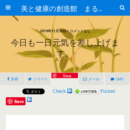
美と健康の創造館 まるとみ薬品 ぐんまの薬屋 芳さんのブログ
2019年11月30日 • コメントなし
今日も一日元気を差し上げま
す。
Save
共有
ツイート
メール
SMS
Check
Pocket
Save