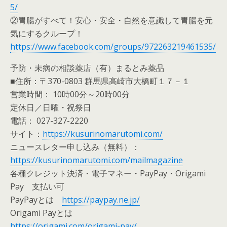
5/
②胃腸がすべて！安心・安全・自然を意識して胃腸を元
気にするクループ！
https://www.facebook.com/groups/972263219461535/
予防・未病の相談薬店（有）まるとみ薬品
■住所：〒370-0803 群馬県高崎市大橋町１７－１
営業時間： 10時00分～20時00分
定休日／日曜・祝祭日
電話： 027-327-2220
サイト：
https://kusurinomarutomi.com/
ニュースレター申し込み（無料）：
https://kusurinomarutomi.com/mailmagazine
各種クレジット決済・電子マネー・PayPay・Origami
Pay 支払い可
PayPayとは
https://paypay.ne.jp/
Origami Payとは
https://origami.com/origami-pay/