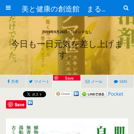
美と健康の創造館 まるとみ薬品 ぐんまの薬屋 芳さんのブログ
2019年9月26日 • コメントなし
今日も一日元気を差し上げま
す。
Save
共有
ツイート
メール
SMS
Pocket
Save