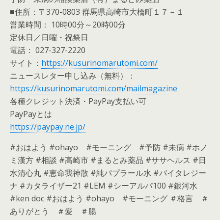
■住所：〒370-0803 群馬県高崎市大橋町１７－１
営業時間： 10時00分～20時00分
定休日／日曜・祝祭日
電話： 027-327-2220
サイト：
https://kusurinomarutomi.com/
ニュースレター申し込み（無料）：
https://kusurinomarutomi.com/mailmagazine
各種クレジット決済・PayPay支払い可
PayPayとは
https://paypay.ne.jp/
#おはよう #ohayo #モーニング #予防 #未病 #ホノ
ミ漢方 #相談 #高崎市 #まるとみ薬品 #ササヘルス #日
水清心丸 #恵命我神散 #純パプラール水 #バイタレジー
ナ #カタライザー21 #LEM #シーアルパ100 #銀河水
#ken doc #おはよう #ohayo #モーニング ＃格言 ＃
ありがとう ＃愛 ＃腸