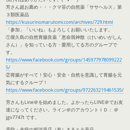
芳さん超お薦め・・・クマ笹の自然薬「ササヘルス」第
３類医薬品
https://kusurinomarutomi.com/archives/729.html
「参加」「いいね」もよろしくお願いいたします。
①屋久島の自然胃腸良薬「恵命我神散（けいめいがしん
さん）」を知っている方・愛用してる方のグループで
す。
https://www.facebook.com/groups/145977978099222
5/
②胃腸がすべて！安心・安全・自然を意識して胃腸を元
気にするクループ！
https://www.facebook.com/groups/972263219461535/
芳さんもLine＠を始めました。よかったらLINE＠でお友
達になってください。ライン＠のアカウントＩＤ： ＠
jgv7747t です。
予防・未病の相談薬店（有）まるとみ薬品