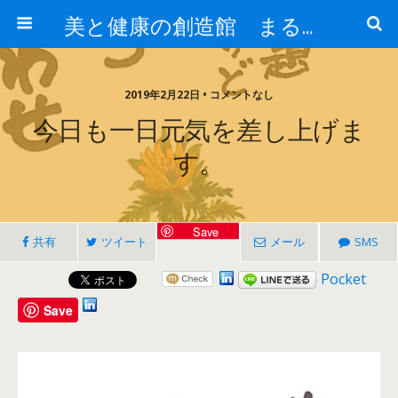
美と健康の創造館 まるとみ薬品 ぐんまの薬屋 芳さんのブログ
2019年2月22日 • コメントなし
今日も一日元気を差し上げま
す。
Save
共有
ツイート
メール
SMS
Pocket
Save