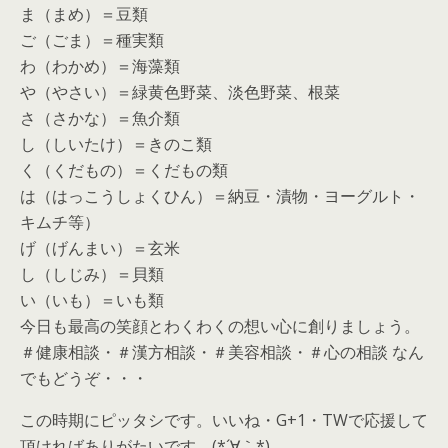
ま（まめ）＝豆類
ご（ごま）＝種実類
わ（わかめ）＝海藻類
や（やさい）＝緑黄色野菜、淡色野菜、根菜
さ（さかな）＝魚介類
し（しいたけ）＝きのこ類
く（くだもの）＝くだもの類
は（はっこうしょくひん）＝納豆・漬物・ヨーグルト・
キムチ等）
げ（げんまい）＝玄米
し（しじみ）＝貝類
い（いも）＝いも類
今日も最高の笑顔とわくわくの想い心に創りましょう。
＃健康相談・＃漢方相談・＃美容相談・＃心の相談 なん
でもどうぞ・・・
この時期にピッタシです。いいね・G+1・TWで応援して
頂ければありがたいです。(*´∀｀*)