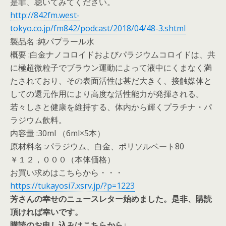
是非、聴いてみてください。
http://842fm.west-
tokyo.co.jp/fm842/podcast/2018/04/48-3.shtml
製品名 :純パプラール水
概要 :白金ナノコロイドおよびパラジウムコロイドは、共
に極超微粒子でブラウン運動によって液中にくまなく満
たされており、その表面活性は甚だ大きく、接触媒体と
しての還元作用により高度な活性能力が発揮される。
若々しさと健康を維持する、体内から輝くプラチナ・パ
ラジウム飲料。
内容量 :30ml （6ml×5本）
原材料名 :パラジウム、白金、ポリソルベート80
￥１２，０００（本体価格）
お買い求めはこちらから・・・
https://tukayosi7.xsrv.jp/?p=1223
芳さんの幸せのニュースレター始めました。是非、購読
頂ければ幸いです。
購読のお申し込みはこちらから↓