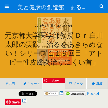
美と健康の創造館 まるとみ薬品 ぐんまの薬屋 芳さんのブログ
2018年9月1日 • コメントなし
元京都大学医学部教授 Ｄｒ.白川
太郎の実践！治るをあきらめな
い！シリーズ１１９回目「アト
ピー性皮膚炎治りにくい首」
Save
共有
ツイート
メール
SMS
Pocket
Save