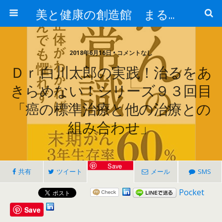
美と健康の創造館 まるとみ薬品 ぐんまの薬屋 芳さんのブログ
2018年6月16日 • コメントなし
Ｄｒ.白川太郎の実践！治るをあ
きらめない！シリーズ９３回目
「癌の標準治療と他の治療との
組み合わせ」
Save
共有
ツイート
メール
SMS
Pocket
Save