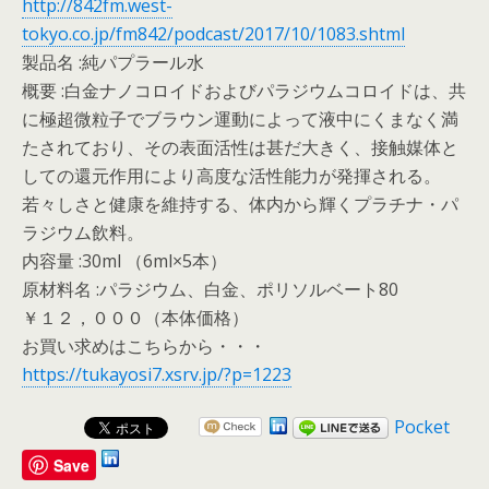
http://842fm.west-
tokyo.co.jp/fm842/podcast/2017/10/1083.shtml
製品名 :純パプラール水
概要 :白金ナノコロイドおよびパラジウムコロイドは、共
に極超微粒子でブラウン運動によって液中にくまなく満
たされており、その表面活性は甚だ大きく、接触媒体と
しての還元作用により高度な活性能力が発揮される。
若々しさと健康を維持する、体内から輝くプラチナ・パ
ラジウム飲料。
内容量 :30ml （6ml×5本）
原材料名 :パラジウム、白金、ポリソルベート80
￥１２，０００（本体価格）
お買い求めはこちらから・・・
https://tukayosi7.xsrv.jp/?p=1223
Pocket
Save