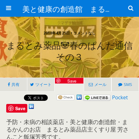
美と健康の創造館 まるとみ薬品 ぐんまの薬屋 芳さんのブログ
2018年4月25日 • コメントなし
まるとみ薬品🐼春のぱんだ通信
その３
Save
共有
ツイート
メール
SMS
Pocket
Save
予防・未病の相談薬店・美と健康の創造館・ま
るかんのお店 まるとみ薬品店主くすり屋 芳さ
んこと飯塚芳秀です。