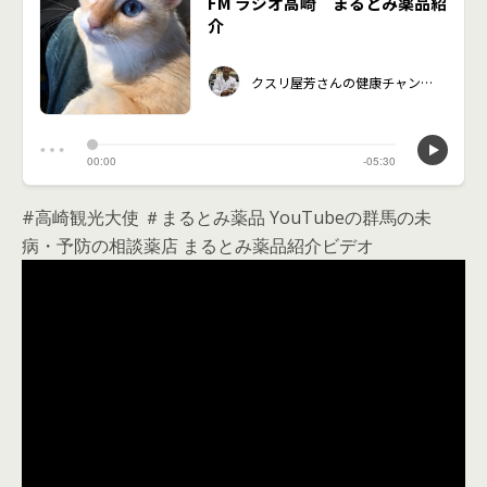
#高崎観光大使 ＃まるとみ薬品 YouTubeの群馬の未
病・予防の相談薬店 まるとみ薬品紹介ビデオ