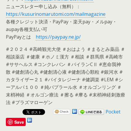
ニュースレター申し込み（無料）：
https://kusurinomarutomi.com/mailmagazine
各種クレジット決済・PayPay・楽天pay・メルpay・
aupay各種支払い可
PayPayとは
https://paypay.ne.jp/
#２０２４ #高崎観光大使 ＃おはよう ＃まるとみ薬品 ＃
相談薬店 ＃健康 ＃ホノミ漢方 ＃相談 ＃群馬県 #高崎市
#ササヘルス #コンクレバン ＃バイランCⅡ #恵命我神
散 #健創清心丸 #健創清心液 #健創清心顆粒 #銀河水 #
カタライザー２１ #バイタレジーナ #健調楽 #LEM #シ
ーアルパ１００ ＃純パプラール水 ＃オルゴンリング ＃
末梢神経 ＃オルゴン療法 ＃擦る #摩る #末梢神経刺激療
法 #プラズマローゲン
Pocket
Save