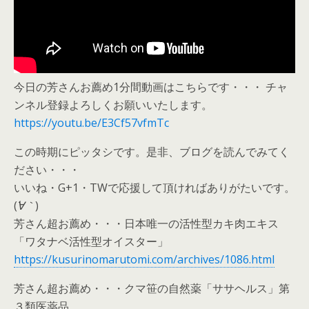
今日の芳さんお薦め1分間動画はこちらです・・・ チャ
ンネル登録よろしくお願いいたします。
https://youtu.be/E3Cf57vfmTc
この時期にピッタシです。是非、ブログを読んでみてく
ださい・・・
いいね・G+1・TWで応援して頂ければありがたいです。
(
´∀｀
)
芳さん超お薦め・・・日本唯一の活性型カキ肉エキス
「ワタナベ活性型オイスター」
https://kusurinomarutomi.com/archives/1086.html
芳さん超お薦め・・・クマ笹の自然薬「ササヘルス」第
３類医薬品