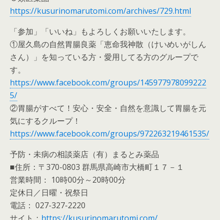
https://kusurinomarutomi.com/archives/729.html
「参加」「いいね」もよろしくお願いいたします。
①屋久島の自然胃腸良薬「恵命我神散（けいめいがしん
さん）」を知っている方・愛用してる方のグループで
す。
https://www.facebook.com/groups/145977978099222
5/
②胃腸がすべて！安心・安全・自然を意識して胃腸を元
気にするクループ！
https://www.facebook.com/groups/972263219461535/
予防・未病の相談薬店（有）まるとみ薬品
■住所：〒370-0803 群馬県高崎市大橋町１７－１
営業時間： 10時00分～20時00分
定休日／日曜・祝祭日
電話： 027-327-2220
サイト：
https://kusurinomarutomi.com/