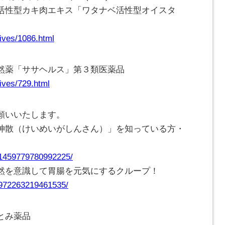
活性型カキ肉エキス「ワタナベ活性型オイスタ
ives/1086.html
然薬「ササヘルス」第３類医薬品
ives/729.html
願いいたします。
神散（けいめいがしんさん）」を知っている方・
/1459779780992225/
然を意識して胃腸を元気にするクループ！
/972263219461535/
とみ薬品