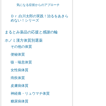
気になる症状からのアプローチ
Ｄｒ.白川太郎の実践！治るをあきら
めない！シリーズ
まるとみ薬品の応援と感謝の輪
ホノミ漢方体質別選薬
その他の体質
便秘体質
咳・喘息体質
女性病体質
痔疾体質
皮膚病体質
神経痛・リュウマチ体質
糖尿病体質