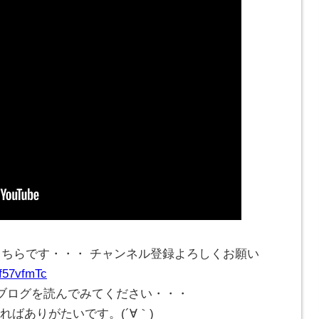
こちらです・・・ チャンネル登録よろしくお願い
Cf57vfmTc
ブログを読んでみてください・・・
ければありがたいです。(
´∀｀
)