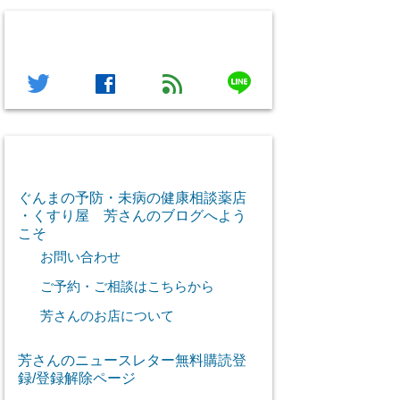
フォローする
line
twitter
facebook
feed
芳さん感謝のご挨拶
ぐんまの予防・未病の健康相談薬店
・くすり屋 芳さんのブログへよう
こそ
お問い合わせ
ご予約・ご相談はこちらから
芳さんのお店について
芳さんのニュースレター無料購読登
録/登録解除ページ