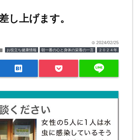
差し上げます。
2024/02/25
time
older
お役立ち健康情報
朝一番の心と身体の栄養の一言
２０２４年
line
hatenabookmark