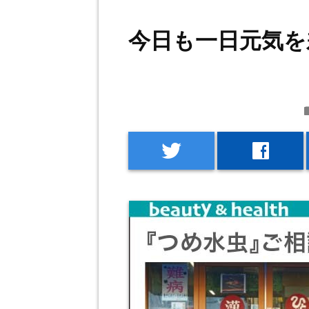
今日も一日元気を
f
twitter
facebook