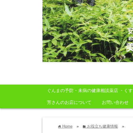
安心・安全・自然をテーマに身体に良いも
ぐんまの予防・未病の健康相談薬店 ・く
芳さんのお店について
お問い合わせ
Home
»
お役立ち健康情報
»
home
folder