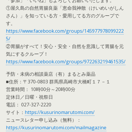
「参加」「いいね」もよろしくお願いいたします。
①屋久島の自然胃腸良薬「恵命我神散（けいめいがしん
さん）」を知っている方・愛用してる方のグループで
す。
https://www.facebook.com/groups/145977978099222
5/
②胃腸がすべて！安心・安全・自然を意識して胃腸を元
気にするクループ！
https://www.facebook.com/groups/972263219461535/
予防・未病の相談薬店（有）まるとみ薬品
■住所：〒370-0803 群馬県高崎市大橋町１７－１
営業時間： 10時00分～20時00分
定休日／日曜・祝祭日
電話： 027-327-2220
サイト：
https://kusurinomarutomi.com/
ニュースレター申し込み（無料）：
https://kusurinomarutomi.com/mailmagazine