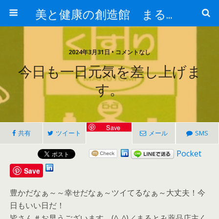
美と健康の創造館 まるとみ薬品 ぐんまの薬屋 芳さんのブログ
2024年3月31日 • コメントなし
今日も一日元気を差し上げま
す。
Save
共有
ツイート
メール
SMS
Pocket
Save
豊かだなぁ～～幸せだなぁ～ツイてるなぁ～大丈夫！今
日もいい日だ！
皆さん＃お早うございます。(^_^)／まるとみ薬品店主く