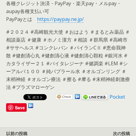
各種クレジット決済・PayPay・楽天pay・メルpay・
aupay各種支払い可
PayPayとは
https://paypay.ne.jp/
#２０２４ #高崎観光大使 ＃おはよう ＃まるとみ薬品 ＃
相談薬店 ＃健康 ＃ホノミ漢方 ＃相談 ＃群馬県 #高崎市
#ササヘルス #コンクレバン ＃バイランCⅡ #恵命我神
散 #健創清心丸 #健創清心液 #健創清心顆粒 #銀河水 #
カタライザー２１ #バイタレジーナ #健調楽 #LEM #シ
ーアルパ１００ ＃純パプラール水 ＃オルゴンリング ＃
末梢神経 ＃オルゴン療法 ＃擦る #摩る #末梢神経刺激療
法 #プラズマローゲン
Pocket
Save
以前の投稿
次の投稿