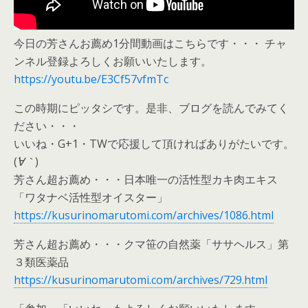
今日の芳さんお薦め1分間動画はこちらです・・・ チャ
ンネル登録よろしくお願いいたします。
https://youtu.be/E3Cf57vfmTc
この時期にピッタシです。是非、ブログを読んでみてく
ださい・・・
いいね・G+1・TWで応援して頂ければありがたいです。
(
´∀｀
)
芳さん超お薦め・・・日本唯一の活性型カキ肉エキス
「ワタナベ活性型オイスター」
https://kusurinomarutomi.com/archives/1086.html
芳さん超お薦め・・・クマ笹の自然薬「ササヘルス」第
３類医薬品
https://kusurinomarutomi.com/archives/729.html