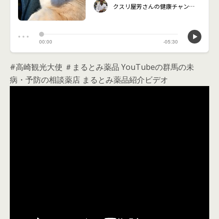
#高崎観光大使 ＃まるとみ薬品 YouTubeの群馬の未
病・予防の相談薬店 まるとみ薬品紹介ビデオ