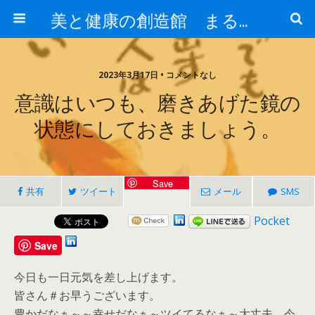
美と健康の創造館 まるとみ薬品 ぐんまの薬屋 芳さんのブログ
2023年3月17日 • コメントなし
意識はいつも、磨きあげた鏡の
状態にしておきましょう。
Save
共有
ツイート
メール
SMS
Pocket
Save
今日も一日元気を差し上げます。
皆さん＃お早うございます。
豊かだなぁ～～幸せだなぁ～ツイてるなぁ～大丈夫、今