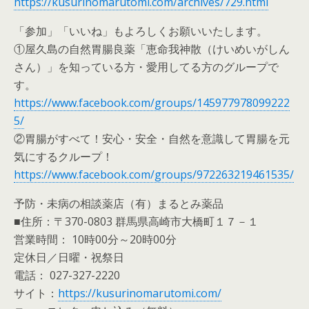
https://kusurinomarutomi.com/archives/729.html
「参加」「いいね」もよろしくお願いいたします。
①屋久島の自然胃腸良薬「恵命我神散（けいめいがしん
さん）」を知っている方・愛用してる方のグループで
す。
https://www.facebook.com/groups/145977978099222
5/
②胃腸がすべて！安心・安全・自然を意識して胃腸を元
気にするクループ！
https://www.facebook.com/groups/972263219461535/
予防・未病の相談薬店（有）まるとみ薬品
■住所：〒370-0803 群馬県高崎市大橋町１７－１
営業時間： 10時00分～20時00分
定休日／日曜・祝祭日
電話： 027-327-2220
サイト：
https://kusurinomarutomi.com/