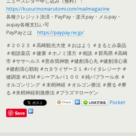
ニュースレター申し込み（無料）：
https://kusurinomarutomi.com/mailmagazine
各種クレジット決済・PayPay・楽天pay・メルpay・
aupay各種支払い可
PayPayとは
https://paypay.ne.jp/
＃２０２３ ＃高崎観光大使 ＃おはよう ＃まるとみ薬品
＃相談薬店 ＃健康 ＃ホノミ漢方 ＃相談 ＃群馬県 #高崎
市 #ササヘルス #恵命我神散 #健創清心丸 #健創清心液
#健創清心顆粒 #カタライザー２１ #バイタレジーナ #
健調楽 #LEM #シーアルパ１００ ＃純パプラール水 ＃
オルゴンリング ＃末梢神経 ＃オルゴン療法 ＃擦る #摩
る #末梢神経刺激療法 #プラズマローゲン
Pocket
Save