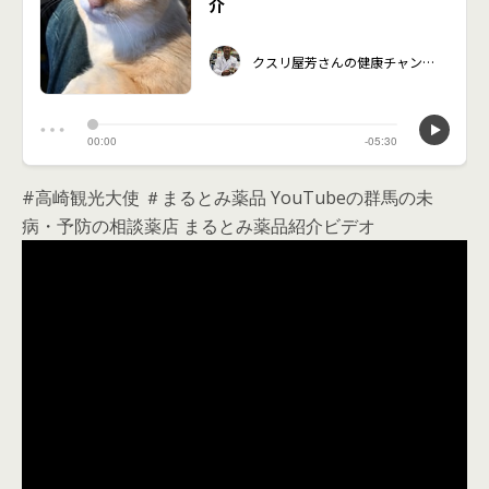
#高崎観光大使 ＃まるとみ薬品 YouTubeの群馬の未
病・予防の相談薬店 まるとみ薬品紹介ビデオ