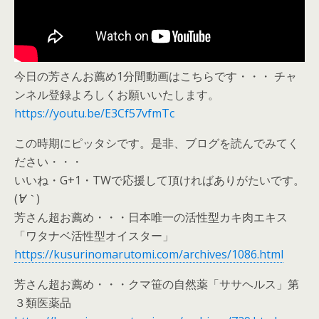
今日の芳さんお薦め1分間動画はこちらです・・・ チャ
ンネル登録よろしくお願いいたします。
https://youtu.be/E3Cf57vfmTc
この時期にピッタシです。是非、ブログを読んでみてく
ださい・・・
いいね・G+1・TWで応援して頂ければありがたいです。
(
´∀｀
)
芳さん超お薦め・・・日本唯一の活性型カキ肉エキス
「ワタナベ活性型オイスター」
https://kusurinomarutomi.com/archives/1086.html
芳さん超お薦め・・・クマ笹の自然薬「ササヘルス」第
３類医薬品