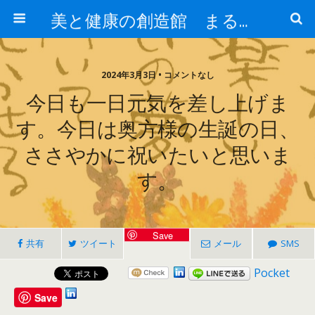
美と健康の創造館 まるとみ薬品 ぐんまの薬屋 芳さんのブログ
2024年3月3日 • コメントなし
今日も一日元気を差し上げま
す。今日は奥方様の生誕の日、
ささやかに祝いたいと思いま
す。
Save
共有
ツイート
メール
SMS
Pocket
Save