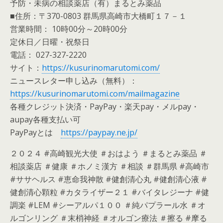
予防・未病の相談薬店（有）まるとみ薬品
■住所：〒370-0803 群馬県高崎市大橋町１７－１
営業時間： 10時00分～20時00分
定休日／日曜・祝祭日
電話： 027-327-2220
サイト：
https://kusurinomarutomi.com/
ニュースレター申し込み（無料）：
https://kusurinomarutomi.com/mailmagazine
各種クレジット決済・PayPay・楽天pay・メルpay・
aupay各種支払い可
PayPayとは
https://paypay.ne.jp/
２０２４ #高崎観光大使 ＃おはよう ＃まるとみ薬品 ＃
相談薬店 ＃健康 ＃ホノミ漢方 ＃相談 ＃群馬県 #高崎市
#ササヘルス #恵命我神散 #健創清心丸 #健創清心液 #
健創清心顆粒 #カタライザー２１ #バイタレジーナ #健
調楽 #LEM #シーアルパ１００ ＃純パプラール水 ＃オ
ルゴンリング ＃末梢神経 ＃オルゴン療法 ＃擦る #摩る