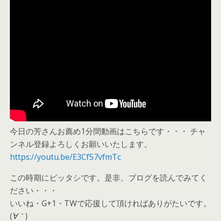
今日の芳さんお薦め1分間動画はこちらです・・・ チャ
ンネル登録よろしくお願いいたします。
https://youtu.be/E3Cf57vfmTc
この時期にピッタシです。是非、ブログを読んでみてく
ださい・・・
いいね・G+1・TWで応援して頂ければありがたいです。
(
´∀｀
)