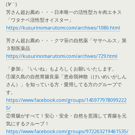
(
´∀｀
)
芳さん超お薦め・・・日本唯一の活性型カキ肉エキス
「ワタナベ活性型オイスター」
https://kusurinomarutomi.com/archives/1086.html
芳さん超お薦め・・・クマ笹の自然薬「ササヘルス」第
３類医薬品
https://kusurinomarutomi.com/archives/729.html
「参加」「いいね」もよろしくお願いいたします。
①屋久島の自然胃腸良薬「恵命我神散（けいめいがしん
さん）」を知っている方・愛用してる方のグループで
す。
https://www.facebook.com/groups/145977978099222
5/
②胃腸がすべて！安心・安全・自然を意識して胃腸を元
気にするクループ！
https://www.facebook.com/groups/972263219461535/