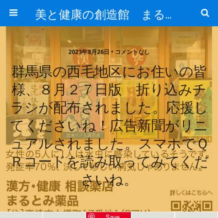
美と健康の創造館 まるとみ薬品 ぐんまの薬屋 芳さんのブログ
2023年8月26日 • コメントなし
群馬県の西毛地区にお住いの皆
様、８月２７日版 折り込みチ
ラシが配布されました。応援し
てくださいね！広告新聞がリニ
ュアルされました。スマホでＱ
Ｒコードを読み取ってみてくだ
さいね。
Save