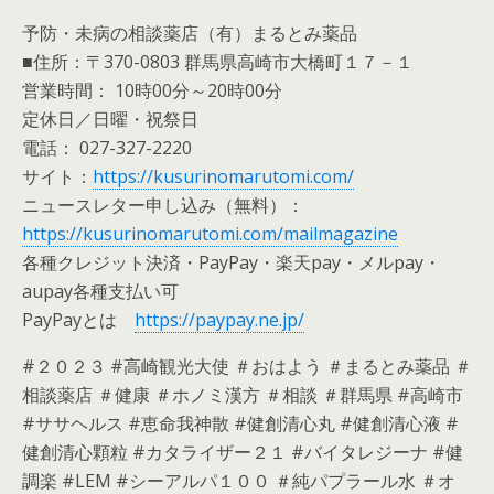
予防・未病の相談薬店（有）まるとみ薬品
■住所：〒370-0803 群馬県高崎市大橋町１７－１
営業時間： 10時00分～20時00分
定休日／日曜・祝祭日
電話： 027-327-2220
サイト：
https://kusurinomarutomi.com/
ニュースレター申し込み（無料）：
https://kusurinomarutomi.com/mailmagazine
各種クレジット決済・PayPay・楽天pay・メルpay・
aupay各種支払い可
PayPayとは
https://paypay.ne.jp/
#２０２３ #高崎観光大使 ＃おはよう ＃まるとみ薬品 ＃
相談薬店 ＃健康 ＃ホノミ漢方 ＃相談 ＃群馬県 #高崎市
#ササヘルス #恵命我神散 #健創清心丸 #健創清心液 #
健創清心顆粒 #カタライザー２１ #バイタレジーナ #健
調楽 #LEM #シーアルパ１００ ＃純パプラール水 ＃オ