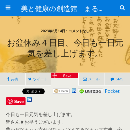
美と健康の創造館 まるとみ薬品 ぐんまの薬屋 芳さんのブログ
2023年8月14日 • コメントなし
お盆休み４日目、今日も一日元
気を差し上げます。
Save
共有
ツイート
メール
SMS
Pocket
Save
今日も一日元気を差し上げます。
皆さん＃お早うございます。
豊かだなぁ～～幸せだなぁ～ツイてるなぁ～大丈夫、今