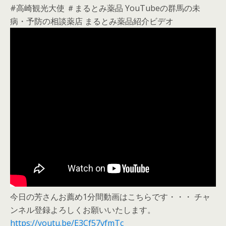
#高崎観光大使 ＃まるとみ薬品 YouTubeの群馬の未
病・予防の相談薬店 まるとみ薬品紹介ビデオ
今日の芳さんお薦め1分間動画はこちらです・・・ チャ
ンネル登録よろしくお願いいたします。
https://youtu.be/E3Cf57vfmTc