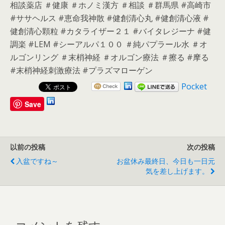
相談薬店 ＃健康 ＃ホノミ漢方 ＃相談 ＃群馬県 #高崎市
#ササヘルス #恵命我神散 #健創清心丸 #健創清心液 #
健創清心顆粒 #カタライザー２１ #バイタレジーナ #健
調楽 #LEM #シーアルパ１００ ＃純パプラール水 ＃オ
ルゴンリング ＃末梢神経 ＃オルゴン療法 ＃擦る #摩る
#末梢神経刺激療法 #プラズマローゲン
Pocket
Save
以前の投稿
次の投稿
入盆ですね～
お盆休み最終日、今日も一日元
気を差し上げます。
コメントを残す