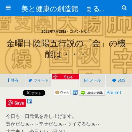
美と健康の創造館 まるとみ薬品 ぐんまの薬屋 芳さんのブログ
2023年7月28日 • コメントなし
金曜日 陰陽五行説の「金」の機
能は・・・
Save
共有
ツイート
メール
SMS
Pocket
Save
今日も一日元気を差し上げます。
豊かだなぁ～～幸せだなぁ～ツイてるなぁ～
大丈夫！ 今日もいい日だ！