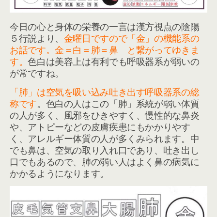
今日の心と身体の栄養の一言は漢方視点の陰陽
５行説より、
金曜日ですので「金」の機能系の
お話です。金＝白＝肺＝鼻 と繋がってゆきま
す。
色白は美容上は有利でも呼吸器系が弱いの
が常ですね。
「肺」は空気を吸い込み吐き出す呼吸器系の総
称です
。色白の人はこの「肺」系統が弱い体質
の人が多く、風邪をひきやすく、慢性的な鼻炎
や、アトピーなどの皮膚疾患にもかかりやす
く、アレルギー体質の人が多くみられます。中
でも鼻は、空気の取り入れ口であり、吐き出し
口でもあるので、肺の弱い人はよく鼻の病気に
かかるようになります。