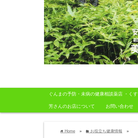
安心・安全・自然をテーマに身体に良いも
ぐんまの予防・未病の健康相談薬店 ・く
芳さんのお店について
お問い合わせ
Home
»
お役立ち健康情報
»
home
folder