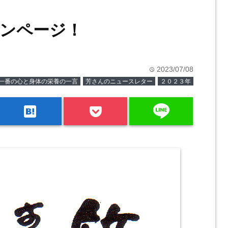
ンページ！
2023/07/08
time
一番の心と身体の栄養の一言
芳さんのニュースレター
２０２３年
line
hatenabookmark