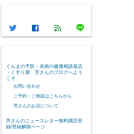
フォローする
line
twitter
facebook
feed
芳さん感謝のご挨拶
ぐんまの予防・未病の健康相談薬店
・くすり屋 芳さんのブログへよう
こそ
お問い合わせ
ご予約・ご相談はこちらから
芳さんのお店について
芳さんのニュースレター無料購読登
録/登録解除ページ