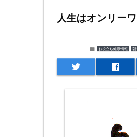
人生はオンリーワ
folder
お役立ち健康情報
朝
twitter
facebook