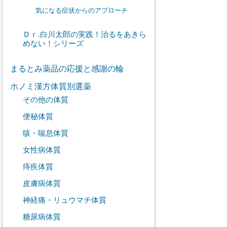
気になる症状からのアプローチ
Ｄｒ.白川太郎の実践！治るをあきら
めない！シリーズ
まるとみ薬品の応援と感謝の輪
ホノミ漢方体質別選薬
その他の体質
便秘体質
咳・喘息体質
女性病体質
痔疾体質
皮膚病体質
神経痛・リュウマチ体質
糖尿病体質