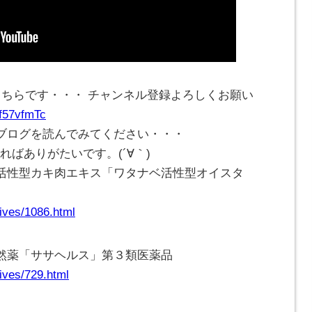
こちらです・・・ チャンネル登録よろしくお願い
Cf57vfmTc
ブログを読んでみてください・・・
ければありがたいです。(
´∀｀
)
活性型カキ肉エキス「ワタナベ活性型オイスタ
ives/1086.html
然薬「ササヘルス」第３類医薬品
ives/729.html