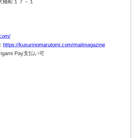
崎市大橋町１７－１
.com/
：
https://kusurinomarutomi.com/mailmagazine
gami Pay支払い可