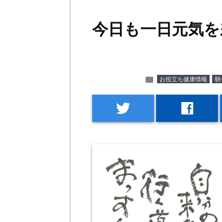
今日も一日元気を
folder
お役立ち健康情報
朝
twitter
facebook