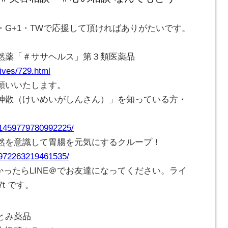
G+1・TWで応援して頂ければありがたいです。
自然薬「＃ササヘルス」第３類医薬品
ives/729.html
願いいたします。
神散（けいめいがしんさん）」を知っている方・
/1459779780992225/
然を意識して胃腸を元気にするクループ！
/972263219461535/
かったらLINE＠でお友達になってください。ライ
7t です。
とみ薬品