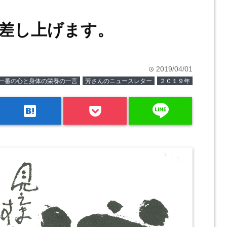
差し上げます。
2019/04/01
time
一番の心と身体の栄養の一言
芳さんのニュースレター
２０１９年
line
hatenabookmark