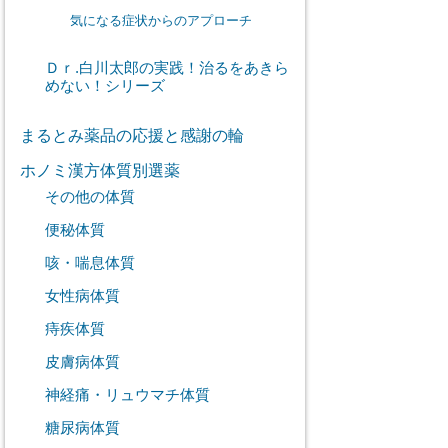
気になる症状からのアプローチ
Ｄｒ.白川太郎の実践！治るをあきら
めない！シリーズ
まるとみ薬品の応援と感謝の輪
ホノミ漢方体質別選薬
その他の体質
便秘体質
咳・喘息体質
女性病体質
痔疾体質
皮膚病体質
神経痛・リュウマチ体質
糖尿病体質