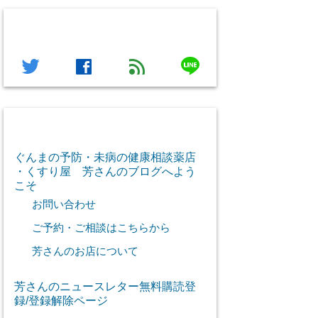
フォローする
line
twitter
facebook
feed
芳さん感謝のご挨拶
ぐんまの予防・未病の健康相談薬店
・くすり屋 芳さんのブログへよう
こそ
お問い合わせ
ご予約・ご相談はこちらから
芳さんのお店について
芳さんのニュースレター無料購読登
録/登録解除ページ