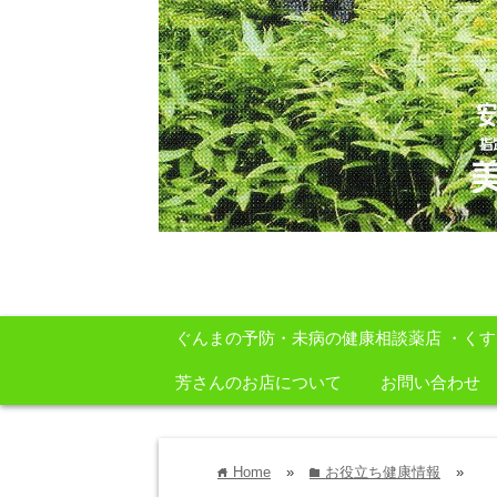
安心・安全・自然をテーマに身体に良いも
ぐんまの予防・未病の健康相談薬店 ・く
芳さんのお店について
お問い合わせ
Home
»
お役立ち健康情報
»
home
folder