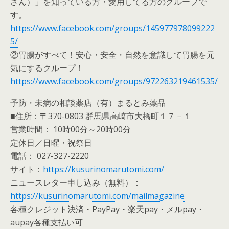
さん）」を知っている方・愛用してる方のグループで
す。
https://www.facebook.com/groups/145977978099222
5/
②胃腸がすべて！安心・安全・自然を意識して胃腸を元
気にするクループ！
https://www.facebook.com/groups/972263219461535/
予防・未病の相談薬店（有）まるとみ薬品
■住所：〒370-0803 群馬県高崎市大橋町１７－１
営業時間： 10時00分～20時00分
定休日／日曜・祝祭日
電話： 027-327-2220
サイト：
https://kusurinomarutomi.com/
ニュースレター申し込み（無料）：
https://kusurinomarutomi.com/mailmagazine
各種クレジット決済・PayPay・楽天pay・メルpay・
aupay各種支払い可