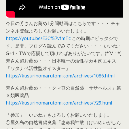
今日の芳さんお薦め1分間動画はこちらです・・・ チャ
ンネル登録よろしくお願いいたします。
https://youtu.be/E3Cf57vfmTc
この時期にピッタシで
す。是非、ブログを読んでみてください・・・ いいね・
G+1・TWで応援して頂ければありがたいです。(*´∀｀*)
芳さん超お薦め・・・日本唯一の活性型カキ肉エキス
「ワタナベ活性型オイスター」
https://kusurinomarutomi.com/archives/1086.html
芳さん超お薦め・・・クマ笹の自然薬「ササヘルス」第
３類医薬品
https://kusurinomarutomi.com/archives/729.html
「参加」「いいね」もよろしくお願いいたします。
①屋久島の自然胃腸良薬「恵命我神散（けいめいがしん