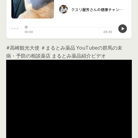
#高崎観光大使 ＃まるとみ薬品 YouTubeの群馬の未
病・予防の相談薬店 まるとみ薬品紹介ビデオ