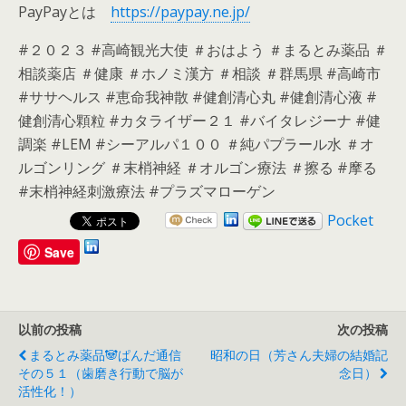
PayPayとは
https://paypay.ne.jp/
#２０２３ #高崎観光大使 ＃おはよう ＃まるとみ薬品 ＃
相談薬店 ＃健康 ＃ホノミ漢方 ＃相談 ＃群馬県 #高崎市
#ササヘルス #恵命我神散 #健創清心丸 #健創清心液 #
健創清心顆粒 #カタライザー２１ #バイタレジーナ #健
調楽 #LEM #シーアルパ１００ ＃純パプラール水 ＃オ
ルゴンリング ＃末梢神経 ＃オルゴン療法 ＃擦る #摩る
#末梢神経刺激療法 #プラズマローゲン
Pocket
Save
以前の投稿
次の投稿
まるとみ薬品🐼ぱんだ通信
昭和の日（芳さん夫婦の結婚記
その５１（歯磨き行動で脳が
念日）
活性化！）