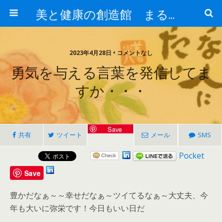
美と健康の創造館 まるとみ薬品 ぐんまの薬屋 芳さんのブログ
2023年4月28日 • コメントなし
勇気を与える言葉を発信してま
すか・・・
Save
共有
ツイート
メール
SMS
Pocket
Save
豊かだなぁ～～幸せだなぁ～ツイてるなぁ～大丈夫、今
年も大いに弥栄です！今日もいい日だ