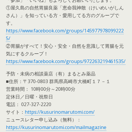
「参加」「いいね」もよろしくお願いいたします。
①屋久島の自然胃腸良薬「恵命我神散（けいめいがしん
さん）」を知っている方・愛用してる方のグループで
す。
https://www.facebook.com/groups/145977978099222
5/
②胃腸がすべて！安心・安全・自然を意識して胃腸を元
気にするクループ！
https://www.facebook.com/groups/972263219461535/
予防・未病の相談薬店（有）まるとみ薬品
■住所：〒370-0803 群馬県高崎市大橋町１７－１
営業時間： 10時00分～20時00分
定休日／日曜・祝祭日
電話： 027-327-2220
サイト：
https://kusurinomarutomi.com/
ニュースレター申し込み（無料）：
https://kusurinomarutomi.com/mailmagazine