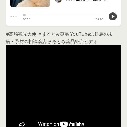
#高崎観光大使 ＃まるとみ薬品 YouTubeの群馬の未
病・予防の相談薬店 まるとみ薬品紹介ビデオ