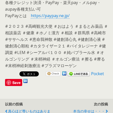
各種クレジット決済・PayPay・楽天pay・メルpay・
aupay各種支払い可
PayPayとは
https://paypay.ne.jp/
#２０２３ #高崎観光大使 ＃おはよう ＃まるとみ薬品 ＃
相談薬店 ＃健康 ＃ホノミ漢方 ＃相談 ＃群馬県 #高崎市
#ササヘルス #恵命我神散 #健創清心丸 #健創清心液 #
健創清心顆粒 #カタライザー２１ #バイタレジーナ #健
調楽 #LEM #シーアルパ１００ ＃純パプラール水 ＃オ
ルゴンリング ＃末梢神経 ＃オルゴン療法 ＃擦る #摩る
#末梢神経刺激療法 #プラズマローゲン
Pocket
Save
以前の投稿
次の投稿
真心ほど尊いものはありま
本当の幸せは・・・