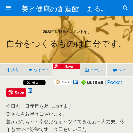
美と健康の創造館 まるとみ薬品 ぐんまの薬屋 芳さんのブログ
2023年3月2日 • コメントなし
自分をつくるものは自分です。
Save
共有
ツイート
メール
SMS
Pocket
Save
今日も一日元気を差し上げます。
皆さん＃お早うございます。
豊かだなぁ～～幸せだなぁ～ツイてるなぁ～大丈夫、今
年も大いに弥栄です！今日もいい日だ！