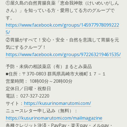
①屋久島の自然胃腸良薬「恵命我神散（けいめいがしん
さん）」を知っている方・愛用してる方のグループで
す。
https://www.facebook.com/groups/145977978099222
5/
②胃腸がすべて！安心・安全・自然を意識して胃腸を元
気にするクループ！
https://www.facebook.com/groups/972263219461535/
予防・未病の相談薬店（有）まるとみ薬品
■住所：〒370-0803 群馬県高崎市大橋町１７－１
営業時間： 10時00分～20時00分
定休日／日曜・祝祭日
電話： 027-327-2220
サイト：
https://kusurinomarutomi.com/
ニュースレター申し込み（無料）：
https://kusurinomarutomi.com/mailmagazine
各種クレジット決済・PayPay・楽天pay・メルpay・