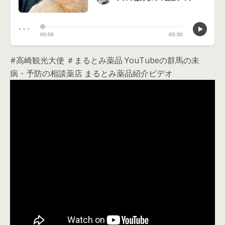
#高崎観光大使 ＃まるとみ薬品 YouTubeの群馬の未
病・予防の相談薬店 まるとみ薬品紹介ビデオ