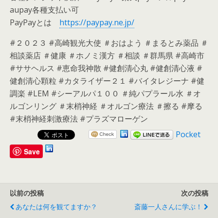
aupay各種支払い可
PayPayとは
https://paypay.ne.jp/
#２０２３ #高崎観光大使 ＃おはよう ＃まるとみ薬品 ＃
相談薬店 ＃健康 ＃ホノミ漢方 ＃相談 ＃群馬県 #高崎市
#ササヘルス #恵命我神散 #健創清心丸 #健創清心液 #
健創清心顆粒 #カタライザー２１ #バイタレジーナ #健
調楽 #LEM #シーアルパ１００ ＃純パプラール水 ＃オ
ルゴンリング ＃末梢神経 ＃オルゴン療法 ＃擦る #摩る
#末梢神経刺激療法 #プラズマローゲン
Pocket
Save
以前の投稿
次の投稿
あなたは何を観てますか？
斎藤一人さんに学ぶ！