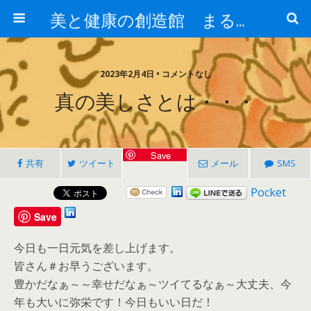
美と健康の創造館 まるとみ薬品 ぐんまの薬屋 芳さんのブログ
2023年2月4日 • コメントなし
真の美しさとは・・・
Save
共有
ツイート
メール
SMS
Pocket
Save
今日も一日元気を差し上げます。
皆さん＃お早うございます。
豊かだなぁ～～幸せだなぁ～ツイてるなぁ～大丈夫、今
年も大いに弥栄です！今日もいい日だ！