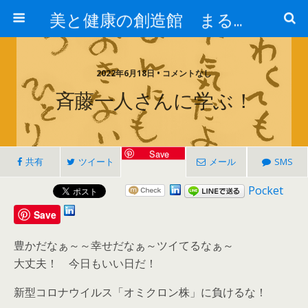
美と健康の創造館 まるとみ薬品 ぐんまの薬屋 芳さんのブログ
2022年6月18日 • コメントなし
斉藤一人さんに学ぶ！
Save
共有
ツイート
メール
SMS
Pocket
Save
豊かだなぁ～～幸せだなぁ～ツイてるなぁ～
大丈夫！ 今日もいい日だ！
新型コロナウイルス「オミクロン株」に負けるな！